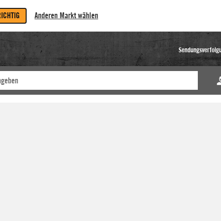
RICHTIG
Anderen Markt wählen
Sendungsverfolg