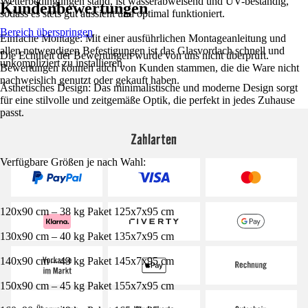
Wetterbedingungen stand, ist wasserabweisend und UV-beständig,
Kundenbewertungen
sodass es stets gut aussieht und optimal funktioniert.
Bereich überspringen
Einfache Montage: Mit einer ausführlichen Montageanleitung und
allen notwendigen Befestigungen ist das Glasvordach schnell und
Die Echtheit der Bewertungen wurde von uns nicht überprüft.
unkompliziert zu installieren.
Bewertungen können auch von Kunden stammen, die die Ware nicht
nachweislich genutzt oder gekauft haben.
Ästhetisches Design: Das minimalistische und moderne Design sorgt
für eine stilvolle und zeitgemäße Optik, die perfekt in jedes Zuhause
passt.
Zahlarten
Verfügbare Größen je nach Wahl:
120x90 cm – 38 kg Paket 125x7x95 cm
130x90 cm – 40 kg Paket 135x7x95 cm
140x90 cm – 43 kg Paket 145x7x95 cm
150x90 cm – 45 kg Paket 155x7x95 cm