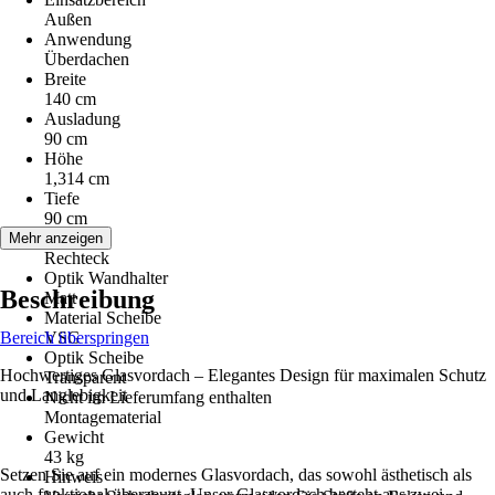
Außen
Anwendung
Überdachen
Breite
140 cm
Ausladung
90 cm
Höhe
1,314 cm
Tiefe
90 cm
Form
Mehr anzeigen
Rechteck
Optik Wandhalter
Beschreibung
Matt
Material Scheibe
Bereich überspringen
VSG
Optik Scheibe
Hochwertiges Glasvordach – Elegantes Design für maximalen Schutz
Transparent
und Langlebigkeit
Nicht im Lieferumfang enthalten
Montagematerial
Gewicht
43 kg
Setzen Sie auf ein modernes Glasvordach, das sowohl ästhetisch als
Hinweis
auch funktional überzeugt. Unser Glasvordach besteht aus zwei