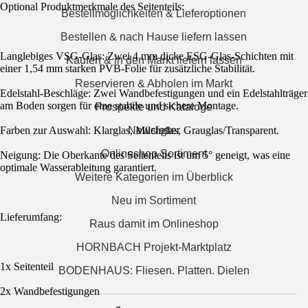
Optional Produktmerkmale des Seitenteils:
Bestellmöglichkeiten & Lieferoptionen
Bestellen & nach Hause liefern lassen
Langlebiges VSG-Glas: Zwei 4 mm dicke ESG-Glas-Schichten mit
Kaufen & in den Markt liefern lassen
einer 1,54 mm starken PVB-Folie für zusätzliche Stabilität.
Reservieren & Abholen im Markt
Edelstahl-Beschläge: Zwei Wandbefestigungen und ein Edelstahlträger
am Boden sorgen für eine stabile und sichere Montage.
Prospekte und Kataloge
Newsletter
Farben zur Auswahl: Klarglas, Milchglas, Grauglas/Transparent.
Onlineshop Sortiment
Neigung: Die Oberkante des Seitenteils ist um 5° geneigt, was eine
optimale Wasserableitung garantiert.
Weitere Kategorien im Überblick
Neu im Sortiment
Lieferumfang:
Raus damit im Onlineshop
HORNBACH Projekt-Marktplatz
1x Seitenteil
BODENHAUS: Fliesen. Platten. Dielen
2x Wandbefestigungen