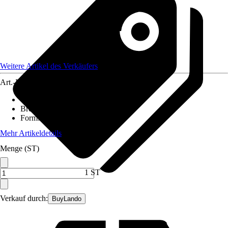
Weitere Artikel des Verkäufers
Art.-Nr.
12426488
Gewicht
:
43 kg
Breite
:
140 cm
Form
:
Rechteck
Mehr Artikeldetails
Menge (ST)
1 ST
Verkauf durch:
BuyLando