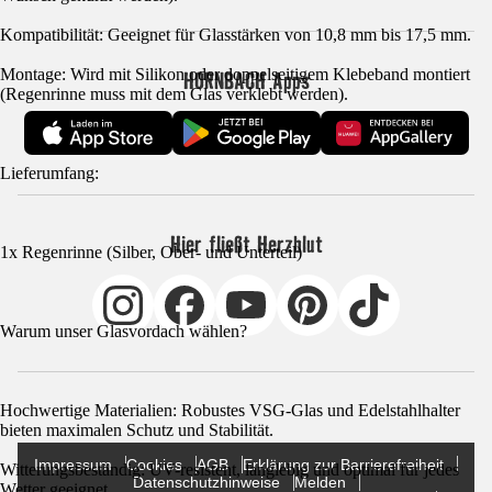
Kompatibilität: Geeignet für Glasstärken von 10,8 mm bis 17,5 mm.
Montage: Wird mit Silikon oder doppelseitigem Klebeband montiert
HORNBACH Apps
(Regenrinne muss mit dem Glas verklebt werden).
Lieferumfang:
Hier fließt Herzblut
1x Regenrinne (Silber, Ober- und Unterteil)
Warum unser Glasvordach wählen?
Hochwertige Materialien: Robustes VSG-Glas und Edelstahlhalter
bieten maximalen Schutz und Stabilität.
Impressum
Cookies
AGB
Erklärung zur Barrierefreiheit
Witterungsbeständig: UV-resistent, langlebig und optimal für jedes
Datenschutzhinweise
Melden
Wetter geeignet.