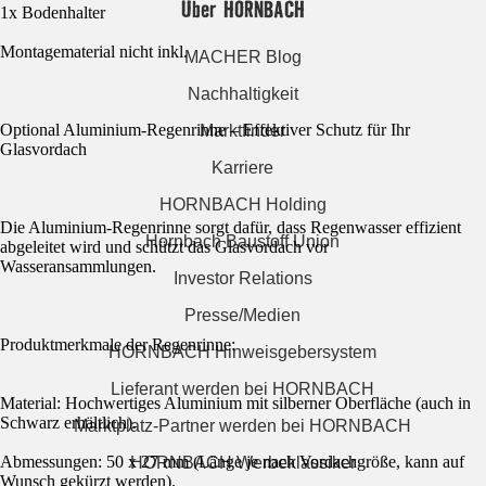
Über HORNBACH
1x Bodenhalter
Montagematerial nicht inkl.
MACHER Blog
Nachhaltigkeit
Optional Aluminium-Regenrinne – Effektiver Schutz für Ihr
Marktfinder
Glasvordach
Karriere
HORNBACH Holding
Die Aluminium-Regenrinne sorgt dafür, dass Regenwasser effizient
Hornbach Baustoff Union
abgeleitet wird und schützt das Glasvordach vor
Wasseransammlungen.
Investor Relations
Presse/Medien
Produktmerkmale der Regenrinne:
HORNBACH Hinweisgebersystem
Lieferant werden bei HORNBACH
Material: Hochwertiges Aluminium mit silberner Oberfläche (auch in
Schwarz erhältlich).
Marktplatz-Partner werden bei HORNBACH
Abmessungen: 50 x 27 mm (Länge je nach Vordachgröße, kann auf
HORNBACH Werbeklassiker
Wunsch gekürzt werden).