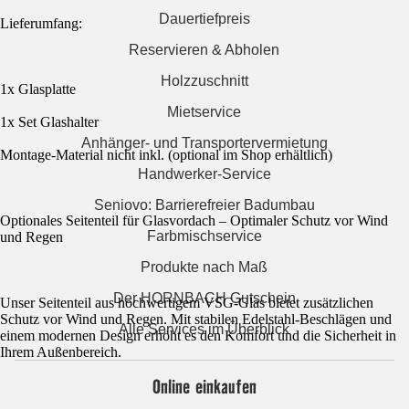
Dauertiefpreis
Lieferumfang:
Reservieren & Abholen
Holzzuschnitt
1x Glasplatte
Mietservice
1x Set Glashalter
Anhänger- und Transportervermietung
Montage-Material nicht inkl. (optional im Shop erhältlich)
Handwerker-Service
Seniovo: Barrierefreier Badumbau
Optionales Seitenteil für Glasvordach – Optimaler Schutz vor Wind
Farbmischservice
und Regen
Produkte nach Maß
Der HORNBACH Gutschein
Unser Seitenteil aus hochwertigem VSG-Glas bietet zusätzlichen
Schutz vor Wind und Regen. Mit stabilen Edelstahl-Beschlägen und
Alle Services im Überblick
einem modernen Design erhöht es den Komfort und die Sicherheit in
Ihrem Außenbereich.
Online einkaufen