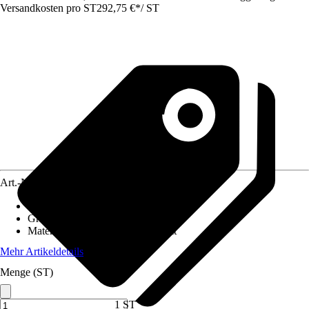
Versandkosten pro ST
292,75 €
*
/
ST
Art.-Nr.
4618429
Material Grill
:
Beton, Stahl
Grillmethode
:
Holz, Holzkohle
Material Grillrost
:
Stahl verchromt
Mehr Artikeldetails
Menge (ST)
1 ST