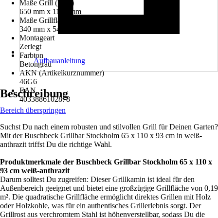
Maße Grill (LxB)
650 mm x 1100 mm
Maße Grillfläche (LxB)
340 mm x 540 mm
Montageart
Zerlegt
Farbton
Aufbauanleitung
Betongrau
AKN (Artikelkurznummer)
46G6
EAN
Beschreibung
4033886102878
Bereich überspringen
Suchst Du nach einem robusten und stilvollen Grill für Deinen Garten?
Mit der Buschbeck Grillbar Stockholm 65 x 110 x 93 cm in weiß-
anthrazit triffst Du die richtige Wahl.
Produktmerkmale der Buschbeck Grillbar Stockholm 65 x 110 x
93 cm weiß-anthrazit
Darum solltest Du zugreifen: Dieser Grillkamin ist ideal für den
Außenbereich geeignet und bietet eine großzügige Grillfläche von 0,19
m². Die quadratische Grillfläche ermöglicht direktes Grillen mit Holz
oder Holzkohle, was für ein authentisches Grillerlebnis sorgt. Der
Grillrost aus verchromtem Stahl ist höhenverstellbar, sodass Du die