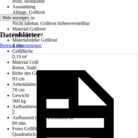
Holz, Holzkohle
Ausstattung
Ablage, Grillrost
Funktionen
Mehr anzeigen
Nicht fahrbar, Grillrost höhenverstellbar
Material Grillrost
Datenblätter
Stahl verchromt
Materialstärke Grillrost
Bereich überspringen
4 mm
Grillfläche
0,19 m²
Material Grill
Beton, Stahl
Höhe des Grills
93 cm
Arbeitshöhe
78 cm
Gewicht
360 kg
Aufbauhinweis
2
Aufbauzeit (mit 2 Personen) ca.
60 min
Form Grillfläche
Quadratisch