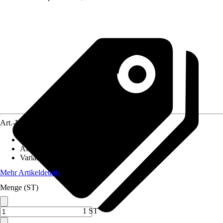
Art.-Nr.
4618431
Material
:
Eisen
Ausführung
:
Deckel
Variante
:
Deckel
Mehr Artikeldetails
Menge (ST)
1 ST