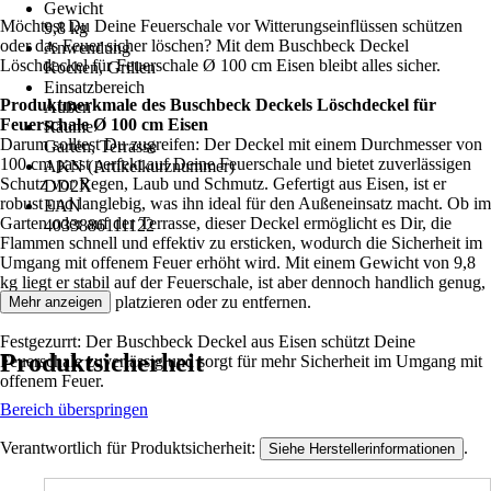
Gewicht
Möchtest Du Deine Feuerschale vor Witterungseinflüssen schützen
9,8 kg
oder das Feuer sicher löschen? Mit dem Buschbeck Deckel
Anwendung
Löschdeckel für Feuerschale Ø 100 cm Eisen bleibt alles sicher.
Kochen, Grillen
Einsatzbereich
Produktmerkmale des Buschbeck Deckels Löschdeckel für
Außen
Feuerschale Ø 100 cm Eisen
Räume
Darum solltest Du zugreifen: Der Deckel mit einem Durchmesser von
Garten, Terrasse
100 cm passt perfekt auf Deine Feuerschale und bietet zuverlässigen
AKN (Artikelkurznummer)
Schutz vor Regen, Laub und Schmutz. Gefertigt aus Eisen, ist er
DD2X
robust und langlebig, was ihn ideal für den Außeneinsatz macht. Ob im
EAN
Garten oder auf der Terrasse, dieser Deckel ermöglicht es Dir, die
4033886111122
Flammen schnell und effektiv zu ersticken, wodurch die Sicherheit im
Umgang mit offenem Feuer erhöht wird. Mit einem Gewicht von 9,8
kg liegt er stabil auf der Feuerschale, ist aber dennoch handlich genug,
um ihn leicht zu platzieren oder zu entfernen.
Mehr anzeigen
Festgezurrt: Der Buschbeck Deckel aus Eisen schützt Deine
Produktsicherheit
Feuerschale zuverlässig und sorgt für mehr Sicherheit im Umgang mit
offenem Feuer.
Bereich überspringen
Verantwortlich für Produktsicherheit:
.
Siehe Herstellerinformationen