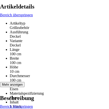
Artikeldetails
Bereich überspringen
Artikeltyp
Grillzubehör
Ausführung
Deckel
Variante
Deckel
Länge
100 cm
Breite
100 cm
Höhe
10 cm
Durchmesser
100 cm
Material
Mehr anzeigen
Eisen
Materialspezifizierung
Beschreibung
Eisen
Inhalt
Bereich überspringen
1 Stück