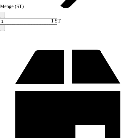
Menge (ST)
1 ST
Verkauf durch:
HORNBACH