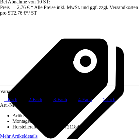
Bei Abnahme von 10 ST:
Preis — 2,76 € * Alle Preise inkl. MwSt. und ggf. zzgl. Versandkosten
pro ST
2,76 €
*
/
ST
Variante
1-Fach
2-Fach
3-Fach
4-Fach
5-fach
Art.-Nr.
7358807
Artikeltyp
:
Rahmen
Montageart
:
Unterputz
Herstellerartikelnummer
:
1721184K
Mehr Artikeldetails