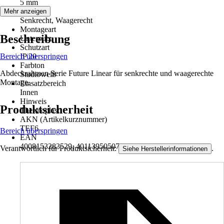
5 mm
Einbau
Mehr anzeigen
Senkrecht, Waagerecht
Montageart
Beschreibung
Unterputz
Schutzart
Bereich überspringen
IP 20
Farbton
Abdeckrahmen Serie Future Linear für senkrechte und waagerechte
Studioweiß
Montage.
Einsatzbereich
Innen
Hinweis
Produktsicherheit
Thermoplast
AKN (Artikelkurznummer)
TEF6
Bereich überspringen
EAN
4008153283529, 4011395050750
Verantwortlich für Produktsicherheit:
.
Siehe Herstellerinformationen