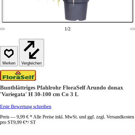
1
/
2
Vergleichen
Buntblättriges Pfahlrohr FloraSelf Arundo donax
'Variegata' H 30-100 cm Co 3 L
Erste Bewertung schreiben
Preis — 9,99 € * Alle Preise inkl. MwSt. und ggf. zzgl. Versandkosten
pro ST
9,99 €
*
/
ST