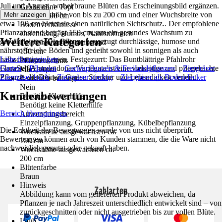
Juli und August, wobei braune Blüten das Erscheinungsbild ergänzen.
Größe ohne Topf
Mit einer Wuchshöhe von bis zu 200 cm und einer Wuchsbreite von
Mehr anzeigen
30 cm - 100 cm
etwa 150 cm bietet sie einen natürlichen Sichtschutz.. Der empfohlene
Bodenverhältnisse
Pflanzabstand beträgt 150 cm, um ein gesundes Wachstum zu
Durchlässig, Humos, Nährstoffreich
Weitere Kategorien
gewährleisten. Die Pflanze bevorzugt durchlässige, humose und
Empfohlener Pflanzabstand
nährstoffreiche Böden und gedeiht sowohl in sonnigen als auch
150 cm
halbschattigen Lagen. Festgezurrt: Das Buntblättrige Pfahlrohr
Liste überspringen
Pflanzenschnitt
FloraSelf Arundo donax'Variegata'ist eine vielseitige und pflegeleichte
Garten
Pflanzen
Gartenpflanzen & Freilandpflanzen
Ziergräser
März, April
Pflanze, die Deinem Garten Struktur und Lebendigkeit verleiht.
Ziergräser hoch
Ziergräser niedrig
Ziergräser als Bodendecker
Rankhilfe benötigt
Nein
Kundenbewertungen
Benötigt Kletterhilfe
Benötigt keine Kletterhilfe
Bereich überspringen
Anwendungsbereich
Einzelpflanzung, Gruppenpflanzung, Kübelbepflanzung
Die Echtheit der Bewertungen wurde von uns nicht überprüft.
Wuchsbreite ausgewachsen ca.
Bewertungen können auch von Kunden stammen, die die Ware nicht
150 cm
nachweislich genutzt oder gekauft haben.
Wuchshöhe ausgewachsen ca.
200 cm
Blütenfarbe
Braun
Hinweis
Zahlarten
Abbildung kann vom gelieferten Produkt abweichen, da
Pflanzen je nach Jahreszeit unterschiedlich entwickelt sind – von
zurückgeschnitten oder nicht ausgetrieben bis zur vollen Blüte.
Laub