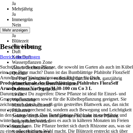
Ja
Mehrjährig
Ja
Immergrün
Nein
Blüte
Mehr anzeigen
Ja
Blütezeit
Beschreibung
Juli, August
Duft
Bereich überspringen
Kein Duft
Wasserpflanzen Zone
Suchst Du nach einer Pflanze, die sowohl im Garten als auch im Kübel
Zone1-Teichrandzone
eine gute Figur macht? Dann ist das Buntblättrige Pfahlrohr FloraSelf
Qualität
Arundo donax'Variegata'genau das Richtige für Dich.
Im Topf gewachsen – vollständig durchwurzelt, ganzjährig
Produktmerkmale des Buntblättrigen Pfahlrohrs FloraSelf
pflanzbar, sehr sicheres Anwachsen
Arundo donax'Variegata'H 30-100 cm Co 3 L
Durchmesser Topfgröße
Darum solltest Du zugreifen: Diese Pflanze ist ideal für Einzel- und
19 cm
Gruppenpflanzungen sowie für die Kübelbepflanzung geeignet. Sie
Wuchsstärke
zeichnet sich durch ihr weiß-grün gestreiftes Blattwerk aus, das nicht
Mittelstarkwachsend
nur optisch ansprechend ist, sondern auch Bewegung und Leichtigkeit
Pflanzzeit
in den Garten bringt. Das Buntblättrige Pfahlrohr ist mehrjährig und
Solange der Boden nicht gefroren ist, kann diese Pflanze
winterhart, was bedeutet, dass es auch in kälteren Monaten im Freien
ausgepflanzt werden
überdauern kann. Die Pflanze breitet sich durch Rhizome aus, was sie
Standort
zu einer pflegeleichten Wahl macht. Die Blütezeit erstreckt sich über
Sonne, Halbschatten