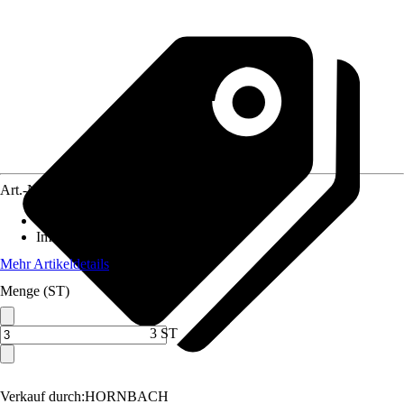
Art.-Nr.
3884344
Standort
:
Sonne, Halbschatten
Immergrün
:
Nein
Mehr Artikeldetails
Menge (ST)
3 ST
Verkauf durch:
HORNBACH