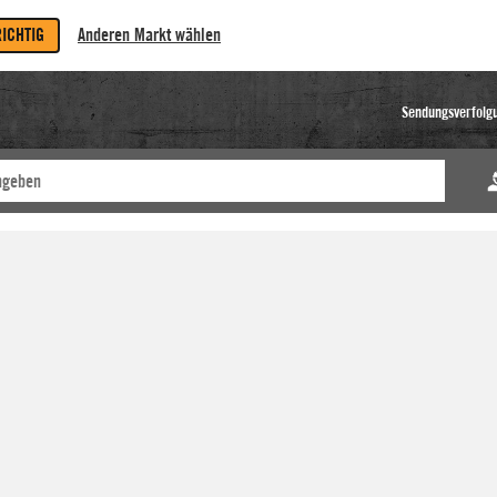
RICHTIG
Anderen Markt wählen
Sendungsverfolg