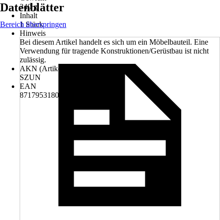
Datenblätter
340 g
Inhalt
Bereich überspringen
1 Stück
Hinweis
Bei diesem Artikel handelt es sich um ein Möbelbauteil. Eine
Verwendung für tragende Konstruktionen/Gerüstbau ist nicht
zulässig.
AKN (Artikelkurznummer)
SZUN
EAN
8717953180452