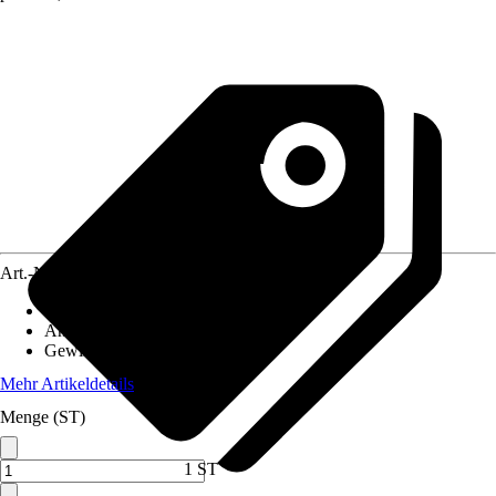
Art.-Nr.
5706740
Größe
:
33 mm
Anwendung
:
Befestigen, Verbinden
Gewinde-Typ
:
Ohne Gewinde
Mehr Artikeldetails
Menge (ST)
1 ST