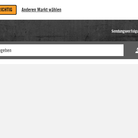
RICHTIG
Anderen Markt wählen
Sendungsverfolg