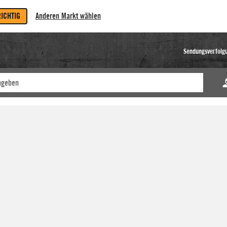
RICHTIG
Anderen Markt wählen
Sendungsverfolg