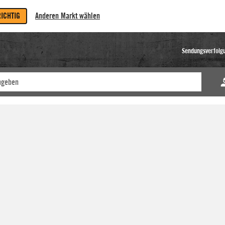
RICHTIG
Anderen Markt wählen
Sendungsverfolg