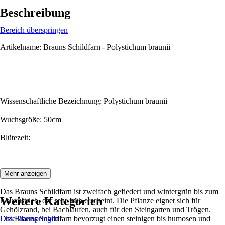
Beschreibung
Bereich überspringen
Artikelname: Brauns Schildfarn - Polystichum braunii
Wissenschaftliche Bezeichnung: Polystichum braunii
Wuchsgröße: 50cm
Blütezeit:
Beschreibung:
Mehr anzeigen
Das Brauns Schildfarn ist zweifach gefiedert und wintergrün bis zum
Weitere Kategorien
Neuaustrieb, der sehr früh erscheint. Die Pflanze eignet sich für
Gehölzrand, bei Bachläufen, auch für den Steingarten und Trögen.
Das Brauns Schildfarn bevorzugt einen steinigen bis humosen und
Liste überspringen