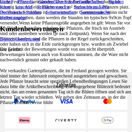
leicht Feuchten Gartenboden. Der Standort sollte halbschattig bis
Garten
Pflanzen
Gartenpflanzen & Freilandpflanzen
Stauden
schattig sein. Auf eine Fläche von 1 m² finden bis zu 5 Pflanzen platz.
Farne
Lavendel
Frühlingsstauden
Steingartenstauden
Der Brauns Schildfarn ist eine winterharte Gartenstaude. Wenn nicht
Bodendecker Stauden
Schattenstauden
Sommerstauden
anders angegeben, dann werden die Stauden im typischen 9x9cm Topf
Herbststauden
versendet.Wenn keine Pflanzengröße angegeben ist gilt: Wenn Sie vor
Kundenbewertungen
der Blütezeit bestellen, erhalten Sie Pflanzen, die frisch im Austrieb
sind oder austreiben werden (je nach Zeitpunkt). Wenn Sie nach der
Blütezeit kaufen, sind die Pflanzen in der Regel zurückgeschnitten,
Bereich überspringen
oder haben sich in die Erde zurückgezogen bzw. wurden als Zwiebel
Die Echtheit der Bewertungen wurde von uns nicht überprüft.
neu gesetzt.
Bewertungen können auch von Kunden stammen, die die Ware nicht
nachweislich genutzt oder gekauft haben.
Wir verkaufen Gartenpflanzen, die im Freiland gezogen werden. Sie
sind immer der Jahreszeit entsprechend ausgetrieben und gewachsen.
Jede Pflanze braucht seine speziellen Lebendbedingungen Lesen Sie
Zahlarten
dazu bitte die Artikelbeschreibung. Die angegebene Blütezeit bedeutet
nicht, das am ersten genannten Tag sich die Blüten öffnen und sich am
letzten Tag wieder schließen. Wir geben den Zeitraum an, in der die
Pflanze normalerweise blüht