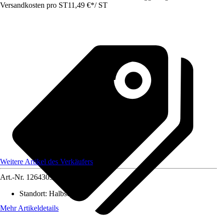
Versandkosten pro ST
11,49 €
*
/
ST
Weitere Artikel des Verkäufers
Art.-Nr.
12643032
Standort
:
Halbschatten
Mehr Artikeldetails