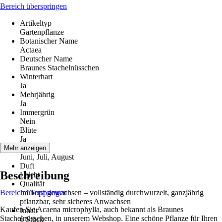
Bereich überspringen
Artikeltyp
Gartenpflanze
Botanischer Name
Actaea
Deutscher Name
Braunes Stachelnüsschen
Winterhart
Ja
Mehrjährig
Ja
Immergrün
Nein
Blüte
Ja
Blütezeit
Mehr anzeigen
Juni, Juli, August
Duft
Beschreibung
Leicht
Qualität
Bereich überspringen
Im Topf gewachsen – vollständig durchwurzelt, ganzjährig
pflanzbar, sehr sicheres Anwachsen
Kaufen Sie Acaena microphylla, auch bekannt als Braunes
Inhalt
Stachelnüsschen, in unserem Webshop. Eine schöne Pflanze für Ihren
6 Stück