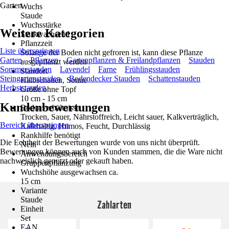
Garten.
Wuchs
Staude
Wuchsstärke
Weitere Kategorien
Starkwachsend
Pflanzzeit
Liste überspringen
Solange der Boden nicht gefroren ist, kann diese Pflanze
Garten
Pflanzen
Gartenpflanzen & Freilandpflanzen
Stauden
ausgepflanzt werden
Sommerstauden
Lavendel
Farne
Frühlingsstauden
Standort
Steingartenstauden
Bodendecker Stauden
Schattenstauden
Halbschatten, Sonne
Herbststauden
Größe ohne Topf
10 cm - 15 cm
Kundenbewertungen
Bodenverhältnisse
Trocken, Sauer, Nährstoffreich, Leicht sauer, Kalkverträglich,
Bereich überspringen
Kalkhaltig, Humos, Feucht, Durchlässig
Rankhilfe benötigt
Die Echtheit der Bewertungen wurde von uns nicht überprüft.
Nein
Bewertungen können auch von Kunden stammen, die die Ware nicht
Anwendungsbereich
nachweislich genutzt oder gekauft haben.
Gruppenpflanzung
Wuchshöhe ausgewachsen ca.
15 cm
Variante
Staude
Zahlarten
Einheit
Set
EAN