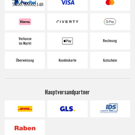
5400785002148
Hauptversandpartner