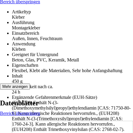
Bereich überspringen
Artikeltyp
Kleber
Ausführung
Montagekleber
Einsatzbereich
Außen, Innen, Feuchtraum
Anwendung
Kleben
Geeignet für Untergrund
Beton, Glas, PVC, Keramik, Metall
Eigenschaften
Flexibel, Klebt alle Materialien, Sehr hohe Anfangshaftung
Inhalt
450 g
Endfestigkeit nach ca.
Mehr anzeigen
24 h
Ergänzende Gefahrenmerkmale (EUH-Sätze)
Datenblätter
(EUH208) Enthält N-(3-
(Dimethoxymethylsilyl)propyl)ethylendiamin [CAS: 71750-80-
Bereich überspringen
6]. Kann allergische Reaktionen hervorrufen., (EUH208)
Enthält N-(3-(Trimethoxysilyl)propyl)ethylendiamin [CAS:
1760-24-3]. Kann allergische Reaktionen hervorrufen.,
(EUH208) Enthält Trimethoxyvinylsilan (CAS: 2768-02-7).