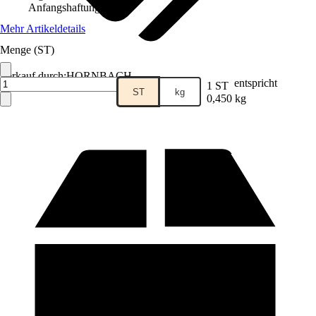
Anfangshaftung
Mehr Artikeldetails
Menge (ST)
Verkauf durch:
HORNBACH
entspricht
1 ST
ST
kg
0,450 kg