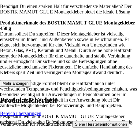
Benötigst Du einen starken Halt für verschiedenste Materialien? Der
BOSTIK MAMUT GLUE Montagekleber bietet die ideale Lösung.
Produktmerkmale des BOSTIK MAMUT GLUE Montagekleber
450 g
Darum solltest Du zugreifen: Dieser Montagekleber ist vielseitig
einsetzbar im Innen- und Außenbereich sowie in Feuchträumen. Er
eignet sich hervorragend für eine Vielzahl von Untergründen wie
Beton, Glas, PVC, Keramik und Metall. Durch seine hohe Haftkraft
sorgt der Montagekleber für eine dauerhafte und stabile Verbindung,
und er ermöglicht Dir sichere und solide Befestigungen ohne
zusätzliche mechanische Fixierungen. Die einfache Handhabung des
Klebers spart Zeit und verringert den Montageaufwand deutlich.
Durch die beständige Formel bleibt die Haftkraft auch unter
Mehr anzeigen
wechselnden Temperatur- und Feuchtigkeitsbedingungen erhalten, was
besonders wichtig ist für Anwendungen in Feuchträumen oder im
Produktsicherheit
Außenbereich. Die Vielseitigkeit in der Anwendung bietet Dir
zahlreiche Möglichkeiten bei Renovierungs- und Bauprojekten.
Bereich überspringen
Festgezurrt: Mit dem BOSTIK MAMUT GLUE Montagekleber
meisterst Du vielseitige Befestigungsaufgaben sicher und zuverlässig.
Verantwortlich für Produktsicherheit:
.
Siehe Herstellerinformationen