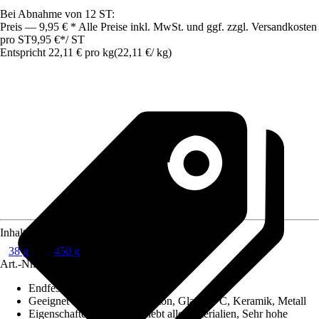
Bei Abnahme von 12 ST:
Preis — 9,95 € * Alle Preise inkl. MwSt. und ggf. zzgl. Versandkosten
pro ST
9,95 €
*
/
ST
Entspricht 22,11 € pro kg
(
22,11 €
/
kg
)
Inhalt
38 g
450 g
Art.-Nr.
12084082
Endfestigkeit nach ca.
:
24 h
Geeignet für Untergrund
:
Beton, Glas, PVC, Keramik, Metall
Eigenschaften
:
Flexibel, Klebt alle Materialien, Sehr hohe