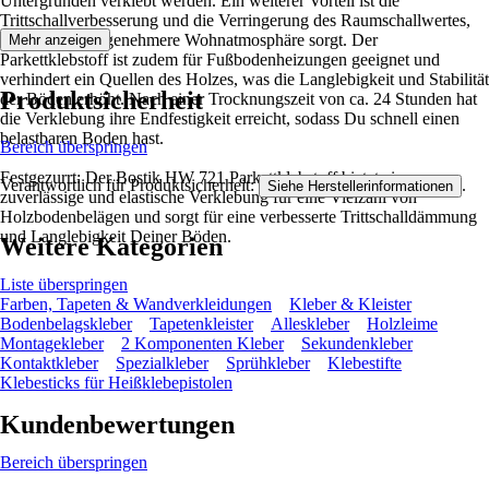
Untergründen verklebt werden. Ein weiterer Vorteil ist die
Trittschallverbesserung und die Verringerung des Raumschallwertes,
was für eine angenehmere Wohnatmosphäre sorgt. Der
Mehr anzeigen
Parkettklebstoff ist zudem für Fußbodenheizungen geeignet und
verhindert ein Quellen des Holzes, was die Langlebigkeit und Stabilität
Produktsicherheit
der Böden erhöht. Nach einer Trocknungszeit von ca. 24 Stunden hat
die Verklebung ihre Endfestigkeit erreicht, sodass Du schnell einen
belastbaren Boden hast.
Bereich überspringen
Festgezurrt: Der Bostik HW 721 Parkettklebstoff bietet eine
Verantwortlich für Produktsicherheit:
.
Siehe Herstellerinformationen
zuverlässige und elastische Verklebung für eine Vielzahl von
Holzbodenbelägen und sorgt für eine verbesserte Trittschalldämmung
und Langlebigkeit Deiner Böden.
Weitere Kategorien
Liste überspringen
Farben, Tapeten & Wandverkleidungen
Kleber & Kleister
Bodenbelagskleber
Tapetenkleister
Alleskleber
Holzleime
Montagekleber
2 Komponenten Kleber
Sekundenkleber
Kontaktkleber
Spezialkleber
Sprühkleber
Klebestifte
Klebesticks für Heißklebepistolen
Kundenbewertungen
Bereich überspringen