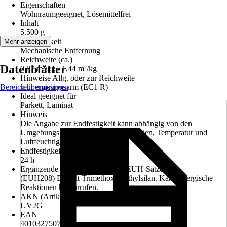
Eigenschaften
Wohnraumgeeignet, Lösemittelfrei
Inhalt
5.500 g
Ablösbarkeit
Mehr anzeigen
Mechanische Entfernung
Reichweite (ca.)
Datenblätter
0,87 m²/kg - 1,44 m²/kg
Hinweise Allg. oder zur Reichweite
Bereich überspringen
sehr emissionsarm (EC1 R)
Ideal geeignet für
Parkett, Laminat
Hinweis
Die Angabe zur Endfestigkeit kann abhängig von den
Umgebungsbedingungen wie Materialien, Temperatur und
Luftfeuchtigkeit variieren.
Endfestigkeit nach ca.
24 h
Ergänzende Gefahrenmerkmale (EUH-Sätze)
(EUH208) Enthält Trimethoxymethylsilan. Kann allergische
Reaktionen hervorrufen.
AKN (Artikelkurznummer)
UV2G
EAN
4010327507607