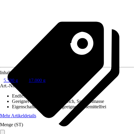
Inhalt
5.500 g
17.000 g
Art.-Nr.
7771579
Endfestigkeit nach ca.
:
24 h
Geeignet für Untergrund
:
Estrich, Spachtelmasse
Eigenschaften
:
Wohnraumgeeignet, Lösemittelfrei
Mehr Artikeldetails
Menge (ST)