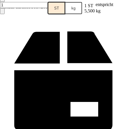
entspricht
1 ST
Verkauf durch:
HORNBACH
ST
kg
5,500 kg