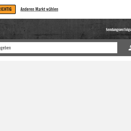
RICHTIG
Anderen Markt wählen
Sendungsverfolg