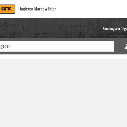
RICHTIG
Anderen Markt wählen
Sendungsverfolg