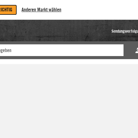
RICHTIG
Anderen Markt wählen
Sendungsverfolg