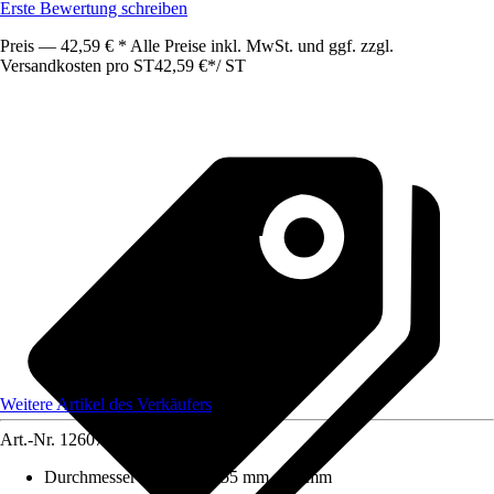
Erste Bewertung schreiben
Preis — 42,59 € * Alle Preise inkl. MwSt. und ggf. zzgl.
Versandkosten pro ST
42,59 €
*
/
ST
Weitere Artikel des Verkäufers
Art.-Nr.
12607884
Durchmesser (von - bis)
:
55 mm - 55 mm