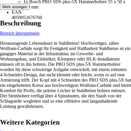
1x Bosch PRO SDS plus-5X Hammerbohrer 55 x 50 x
110 mm
Mehr anzeigen
EAN
4059952676760
Beschreibung
Bereich überspringen
Herausragende Lebensdauer in Stahlbeton! Hochwertiges, zähes
Wolfram-Carbide sorgt für Festigkeit und Haltbarkeit Stahlbeton ist ein
gängiges Material in der Infrastruktur, im Gewerbe- und
Wohnungsbau, und Elektriker, Klempner oder HLK-Installateure
müssen oft in ihn bohren. Die PRO SDS plus-5X Hammerbohrer
wurden für diese schwierige Aufgabe entwickelt, mit einem robusten
4-Schneider-Design, das nicht klemmt oder bricht, wenn es auf eine
Armierung trifft. Der Kopf mit 4 Schneiden des PRO SDS plus-5X hat
ein eingebetteten Kreuz aus hochwertigem Wolfram-Carbide und bietet
Komfort für Profis, die präzise Löcher in Stahlbeton bohren müssen.
Der Steinbohrer verfügt über 4 Spiralnuten, die den Staub von der
Schlagstelle wegleiten und so eine effektive und langanhaltende
Leistung gewährleisten.
Weitere Kategorien