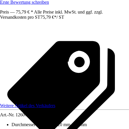
Erste Bewertung schreiben
Preis — 75,79 € * Alle Preise inkl. MwSt. und ggf. zzgl.
Versandkosten pro ST
75,79 €
*
/
ST
Weitere Artikel des Verkäufers
Art.-Nr.
12607722
Durchmesser (von - bis)
:
20 mm - 20 mm