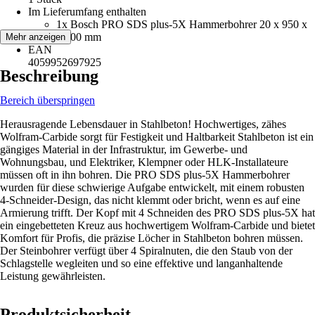
Im Lieferumfang enthalten
1x Bosch PRO SDS plus-5X Hammerbohrer 20 x 950 x
1.000 mm
Mehr anzeigen
EAN
4059952697925
Beschreibung
Bereich überspringen
Herausragende Lebensdauer in Stahlbeton! Hochwertiges, zähes
Wolfram-Carbide sorgt für Festigkeit und Haltbarkeit Stahlbeton ist ein
gängiges Material in der Infrastruktur, im Gewerbe- und
Wohnungsbau, und Elektriker, Klempner oder HLK-Installateure
müssen oft in ihn bohren. Die PRO SDS plus-5X Hammerbohrer
wurden für diese schwierige Aufgabe entwickelt, mit einem robusten
4-Schneider-Design, das nicht klemmt oder bricht, wenn es auf eine
Armierung trifft. Der Kopf mit 4 Schneiden des PRO SDS plus-5X hat
ein eingebetteten Kreuz aus hochwertigem Wolfram-Carbide und bietet
Komfort für Profis, die präzise Löcher in Stahlbeton bohren müssen.
Der Steinbohrer verfügt über 4 Spiralnuten, die den Staub von der
Schlagstelle wegleiten und so eine effektive und langanhaltende
Leistung gewährleisten.
Produktsicherheit