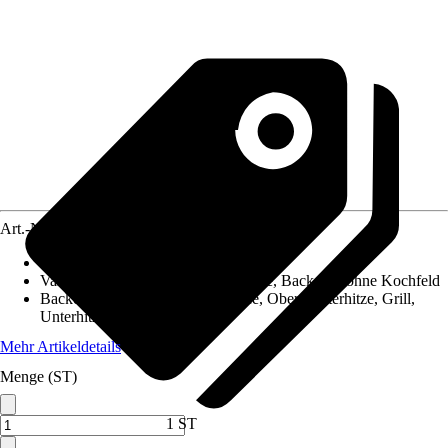
Art.-Nr.
12012779
Backofen Nutzvolumen
:
45 l
Variante
:
Kombiofen mit Mikrowelle, Backofen ohne Kochfeld
Backofen-Funktionen
:
Auftaustufe, Ober-/Unterhitze, Grill,
Unterhitze, Dampfgaren
Mehr Artikeldetails
Menge (ST)
1 ST