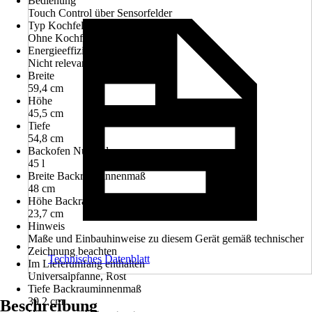
Bedienung
Touch Control über Sensorfelder
Typ Kochfeld
Ohne Kochfeld
Energieeffizienzklasse
Nicht relevant
Breite
59,4 cm
Höhe
45,5 cm
Tiefe
54,8 cm
Backofen Nutzvolumen
45 l
Breite Backrauminnenmaß
48 cm
Höhe Backrauminnenmaß
23,7 cm
Hinweis
Maße und Einbauhinweise zu diesem Gerät gemäß technischer
Zeichnung beachten
Technisches Datenblatt
Im Lieferumfang enthalten
Universalpfanne, Rost
Tiefe Backrauminnenmaß
39,2 cm
Beschreibung