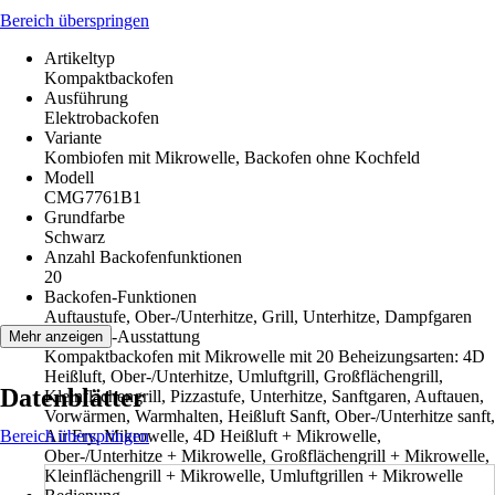
Bereich überspringen
Artikeltyp
Kompaktbackofen
Ausführung
Elektrobackofen
Variante
Kombiofen mit Mikrowelle, Backofen ohne Kochfeld
Modell
CMG7761B1
Grundfarbe
Schwarz
Anzahl Backofenfunktionen
20
Backofen-Funktionen
Auftaustufe, Ober-/Unterhitze, Grill, Unterhitze, Dampfgaren
Backofen-Ausstattung
Mehr anzeigen
Kompaktbackofen mit Mikrowelle mit 20 Beheizungsarten: 4D
Heißluft, Ober-/Unterhitze, Umluftgrill, Großflächengrill,
Datenblätter
Kleinflächengrill, Pizzastufe, Unterhitze, Sanftgaren, Auftauen,
Vorwärmen, Warmhalten, Heißluft Sanft, Ober-/Unterhitze sanft,
Bereich überspringen
Air Fry, Mikrowelle, 4D Heißluft + Mikrowelle,
Ober-/Unterhitze + Mikrowelle, Großflächengrill + Mikrowelle,
Kleinflächengrill + Mikrowelle, Umluftgrillen + Mikrowelle