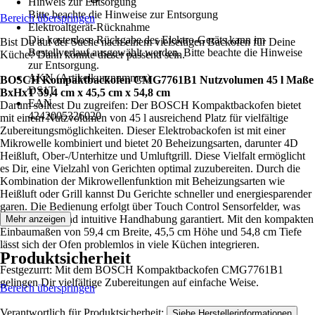
Hinweis zur Entsorgung
Bitte beachte die Hinweise zur Entsorgung
Bereich überspringen
Elektroaltgerät-Rücknahme
Die kostenlose Rückgabe des Elektro-Geräts kann im
Bist Du auf der Suche nach einem vielseitigen Backofen für Deine
Bestellverlauf ausgewählt werden. Bitte beachte die Hinweise
Küche? Dann könnte dieser passend sein.
zur Entsorgung.
AKN (Artikelkurznummer)
BOSCH Kompaktbackofen CMG7761B1 Nutzvolumen 45 l Maße
DS1T
BxHxT 59,4 cm x 45,5 cm x 54,8 cm
EAN
Darum solltest Du zugreifen: Der BOSCH Kompaktbackofen bietet
4242005326020
mit einem Nutzvolumen von 45 l ausreichend Platz für vielfältige
Zubereitungsmöglichkeiten. Dieser Elektrobackofen ist mit einer
Mikrowelle kombiniert und bietet 20 Beheizungsarten, darunter 4D
Heißluft, Ober-/Unterhitze und Umluftgrill. Diese Vielfalt ermöglicht
es Dir, eine Vielzahl von Gerichten optimal zuzubereiten. Durch die
Kombination der Mikrowellenfunktion mit Beheizungsarten wie
Heißluft oder Grill kannst Du Gerichte schneller und energiesparender
garen. Die Bedienung erfolgt über Touch Control Sensorfelder, was
eine einfache und intuitive Handhabung garantiert. Mit den kompakten
Mehr anzeigen
Einbaumaßen von 59,4 cm Breite, 45,5 cm Höhe und 54,8 cm Tiefe
lässt sich der Ofen problemlos in viele Küchen integrieren.
Produktsicherheit
Festgezurrt: Mit dem BOSCH Kompaktbackofen CMG7761B1
gelingen Dir vielfältige Zubereitungen auf einfache Weise.
Bereich überspringen
Verantwortlich für Produktsicherheit:
.
Siehe Herstellerinformationen