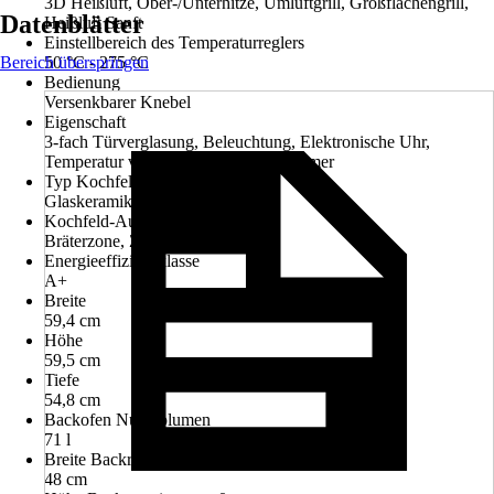
3D Heißluft, Ober-/Unterhitze, Umluftgrill, Großflächengrill,
Datenblätter
Heißluft Sanft
Einstellbereich des Temperaturreglers
Bereich überspringen
50 °C - 275 °C
Bedienung
Versenkbarer Knebel
Eigenschaft
3-fach Türverglasung, Beleuchtung, Elektronische Uhr,
Temperatur von / bis, Touchcontrol Timer
Typ Kochfeld
Glaskeramik
Kochfeld-Ausstattung
Bräterzone, Zweikreis-Kochzone
Energieeffizienzklasse
A+
Breite
59,4 cm
Höhe
59,5 cm
Tiefe
54,8 cm
Backofen Nutzvolumen
71 l
Breite Backrauminnenmaß
48 cm