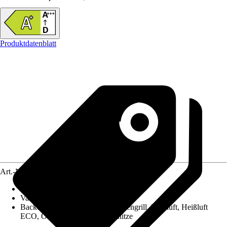
Produktdatenblatt
Art.-Nr.
12386928
Backofen Nutzvolumen
:
71 l
Variante
:
Herdset
Backofen-Funktionen
:
Großflächengrill, Heißluft, Heißluft
ECO, Ober-/Unterhitze, Unterhitze