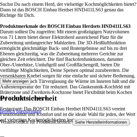
Suchst Du nach einem Herd, der vielseitige Kochmöglichkeiten bietet?
Dann ist das BOSCH Einbau Herdset HND411LS63 genau das
Richtige für Dich.
Produktmerkmale des BOSCH Einbau Herdsets HND411LS63
Darum solltest Du zugreifen: Mit einem großzügigen Nutzvolumen
von 71 Litern bietet dieser Elektroherd ausreichend Platz für die
Zubereitung umfangreicher Mahlzeiten. Die 3D-Heißluftfunktion
ermöglicht gleichmäßige Back- und Bratergebnisse auf bis zu drei
Ebenen gleichzeitig, was die Zubereitung mehrerer Gerichte zur
gleichen Zeit erleichtert. Die fünf Backofenfunktionen, darunter
Ober-/Unterhitze, Umluftgrill und Großflächengrill, bieten Dir
vielfältige Möglichkeiten, Deine Speisen optimal zuzubereiten. Die
versenkbaren Knebel sorgen für eine einfache und sichere Bedienung,
während die 3-fach Türverglasung die Wärme im Inneren hält und die
Mehr anzeigen
Außentemperatur der Tür reduziert. Das Glaskeramik-Kochfeld mit
Bräterzone und Zweikreis-Kochzone bietet Flexibilität beim Kochen
Produktsicherheit
und ist leicht zu reinigen.
Festgezurrt: Das BOSCH Einbau Herdset HND411LS63 vereint
Bereich überspringen
Funktionalität und Komfort und ist die ideale Wahl für jeden, der Wert
auf vielseitige Kochmöglichkeiten legt.
Verantwortlich für Produktsicherheit:
.
Siehe Herstellerinformationen