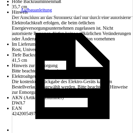
Höhe Backrauminnenmaß
35,7 cm
Aufbauanleitung
Hinweis
Der Anschluss an das Stromnetz darf nur durch eine autorisierte
Elektrofachkraft erfolgen, die beim örtlichen
Energieversorgungsunternehmen zugelassen ist. Nicht
autorisierte Personen dürfen keine willkürlichen Veränderungen
oder Änderungen an der Elektroinstallation vornehmen
Im Lieferumfang enthalten
Rost, Universalpfanne
Tiefe Backrauminnenmaß
41,5 cm
Hinweis zur Entsorgung
Bitte beachte die Hinweise zur Entsorgung
Elektroaltgerät-Rücknahme
Die kostenlose Rückgabe des Elektro-Geräts kann im
Bestellverlauf ausgewählt werden. Bitte beachte die Hinweise
zur Entsorgung.
AKN (Artikelkurznummer)
DWA7
EAN
4242005497959