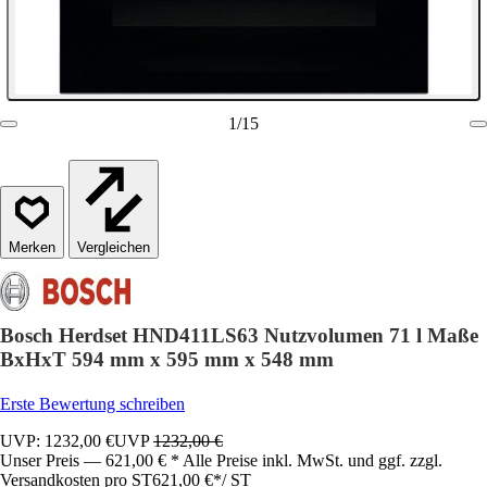
1
/
15
Vergleichen
Bosch Herdset HND411LS63 Nutzvolumen 71 l Maße
BxHxT 594 mm x 595 mm x 548 mm
Erste Bewertung schreiben
UVP: 1232,00 €
UVP
1232,00 €
Unser Preis — 621,00 € * Alle Preise inkl. MwSt. und ggf. zzgl.
Versandkosten pro ST
621,00 €
*
/
ST