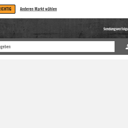
RICHTIG
Anderen Markt wählen
Sendungsverfolg