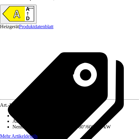
Heizgerät
Produktdatenblatt
Art.-Nr.
12730846
Ausführung
:
Gas-Wandheizgerät
Abgasanschluss
:
80 mm, 125 mm
Nennwärmeleistung (Heizbetrieb 80°/60°)
:
15 kW
Mehr Artikeldetails