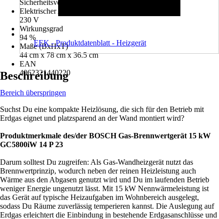
Sicherheitsventil, Umwälzpumpe
Elektrischer Anschluss
230 V
Wirkungsgrad
94 %
EEK - Produktdatenblatt - Heizgerät
Maße (BxHxT)
44 cm x 78 cm x 36.5 cm
EAN
4062321440220
Beschreibung
Bereich überspringen
Suchst Du eine kompakte Heizlösung, die sich für den Betrieb mit
Erdgas eignet und platzsparend an der Wand montiert wird?
Produktmerkmale des/der BOSCH Gas-Brennwertgerät 15 kW
GC5800iW 14 P 23
Darum solltest Du zugreifen: Als Gas-Wandheizgerät nutzt das
Brennwertprinzip, wodurch neben der reinen Heizleistung auch
Wärme aus den Abgasen genutzt wird und Du im laufenden Betrieb
weniger Energie ungenutzt lässt. Mit 15 kW Nennwärmeleistung ist
das Gerät auf typische Heizaufgaben im Wohnbereich ausgelegt,
sodass Du Räume zuverlässig temperieren kannst. Die Auslegung auf
Erdgas erleichtert die Einbindung in bestehende Erdgasanschlüsse und