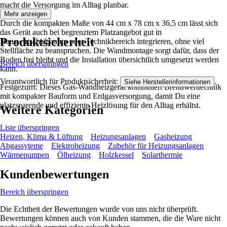
macht die Versorgung im Alltag planbar.
Mehr anzeigen
Durch die kompakten Maße von 44 cm x 78 cm x 36,5 cm lässt sich
das Gerät auch bei begrenztem Platzangebot gut in
Produktsicherheit
Hauswirtschaftsraum oder Technikbereich integrieren, ohne viel
Stellfläche zu beanspruchen. Die Wandmontage sorgt dafür, dass der
Boden frei bleibt und die Installation übersichtlich umgesetzt werden
Bereich überspringen
kann.
Verantwortlich für Produktsicherheit:
.
Siehe Herstellerinformationen
Festgezurrt: Dieses Gas-Wandheizgerät kombiniert Brennwerttechnik
mit kompakter Bauform und Erdgasversorgung, damit Du eine
platzsparende und effiziente Heizlösung für den Alltag erhältst.
Weitere Kategorien
Liste überspringen
Heizen, Klima & Lüftung
Heizungsanlagen
Gasheizung
Abgassyteme
Elektroheizung
Zubehör für Heizungsanlagen
Wärmepumpen
Ölheizung
Holzkessel
Solarthermie
Kundenbewertungen
Bereich überspringen
Die Echtheit der Bewertungen wurde von uns nicht überprüft.
Bewertungen können auch von Kunden stammen, die die Ware nicht