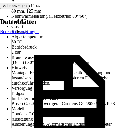
A
Abgasanschluss
Mehr anzeigen
80 mm, 125 mm
Nennwärmeleistung (Heizbetrieb 80°/60°)
Datenblätter
15 kW
Gasart
Bereich überspringen
Erdgas E
Abgastemperatur
60 °C
Betriebsdruck
2 bar
Brauchwasserdurchsatz
(Delta) t 30°K (von 10° auf 40°) 10,5 l/min
Hinweis
Montage, Erstinbetriebnahme, Inspektion, Wartung und
Instandsetzung müssen von autorisierten Fachbetrieben
durchgeführt werden.
Versorgung
Erdgas
Im Lieferumfang enthalten
Bosch Gas‑Brennwertgerät Condens GC5800iW 14 P 23
Modell
Condens GC5800iW 14 P 23
Ausstattung
Ausdehungsgefäß, Automatischer Entlüfter, Manometer,