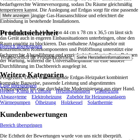
bedarfsgerechte Wärmeversorgung, sodass Du Räume gleichmäßig
temperieren kannst. Die Auslegung auf Erdgas sorgt für eine passende
Anbindung an gängige Gas-Hausanschlüsse und erleichtert die
Mehr anzeigen
Einbindung in bestehende Installationen.
Produktsicherheit
Mit den kompakten Maßen von 44 cm x 78 cm x 36,5 cm lässt sich
das Gerät auch in engeren Einbausituationen unterbringen, ohne den
Raum unnötig zu blockieren. Das enthaltene Abgaszubehör mit
Bereich überspringen
konzentrischen Rohrkomponenten und Prüföffnung unterstützt eine
fachgerechte Abgasführung und vereinfacht die Kontrolle im Rahmen
Verantwortlich für Produktsicherheit:
.
Siehe Herstellerinformationen
der Wartung, während die Universalbleipfanne für eine saubere
Durchführung im Dachbereich ausgelegt ist.
Weitere Kategorien
Festgezurrt: Dieses wandhängende Erdgas-Heizpaket kombiniert
kompakte Bauweise, passende Leistung und abgestimmtes
Liste überspringen
Abgaszubehör für eine durchdachte Modernisierung aus einer Hand.
Heizen, Klima & Lüftung
Heizungsanlagen
Gasheizung
Abgassyteme
Elektroheizung
Zubehör für Heizungsanlagen
Wärmepumpen
Ölheizung
Holzkessel
Solarthermie
Kundenbewertungen
Bereich überspringen
Die Echtheit der Bewertungen wurde von uns nicht überprüft.