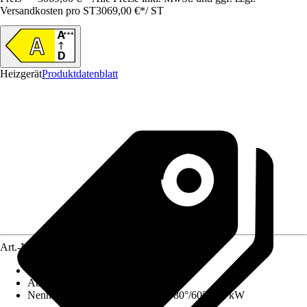
Versandkosten pro ST
3069,00 €
*
/
ST
Heizgerät
Produktdatenblatt
Art.-Nr.
12728855
Ausführung
:
Gas-Wandheizgerät, Set
Abgasanschluss
:
80 mm
Nennwärmeleistung (Heizbetrieb 80°/60°)
:
15 kW