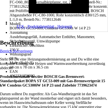
FC-O60_80, Universalbleipfanne, rot, 25-45 Gr, Bestell-Nr.:
7738112622, BOSCH Abgaszubehör FC-CR80, Rohr konzentr.
mit Prüföffnung, d:80/125, Bestell-Nr.: 7738112666, BOSCH
Abgaszubehör FC-C80-1000, Rohr konzentrisch d:80/125 mm,
L:1,0 m, Bestell-Nr.: 7738112646
Modell
EEK - Produktdatenblatt - Heizgerät
BOPA ST GC53-009, Condens GC5300i W 14 P 23
Ausstattung
Ausdehungsgefäß, Automatischer Entlüfter, Manometer,
Sicherheitsventil, Umwälzpumpe
Beschreibung
Elektrischer Anschluss
230 V
Bereich überspringen
Wirkungsgrad
98 %
Steht bei Dir eine Heizungsmodernisierung an und Du willst eine
Maße (BxHxT)
kompakte Lösung, die Heizen und Warmwasserbereitung zuverlässig
44 cm x 78 cm x 36.5 cm
abdeckt?
EAN
4062321850982
Produktmerkmale des/der BOSCH Gas-Brennwert-
Standardpaket BOPA ST GC53-009 mit Gas-Brennwertgerät 15
kW Condens GC5300iW 14 P 23 und Zubehör 7739623474
Darum solltest Du zugreifen: Als Gas-Wandheizgerät ist das Set
platzsparend an der Wand montierbar und eignet sich damit besonders,
wenn im Hauswirtschaftsraum oder Keller wenig Stellfläche
vorhanden ist. Die Nennwärmeleistung von 15 kW unterstützt eine