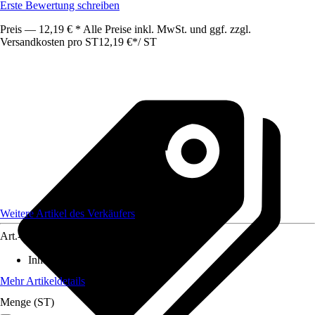
Erste Bewertung schreiben
Preis — 12,19 € * Alle Preise inkl. MwSt. und ggf. zzgl.
Versandkosten pro ST
12,19 €
*
/
ST
Weitere Artikel des Verkäufers
Art.-Nr.
12365604
Inhalt
:
1 Stück
Mehr Artikeldetails
Menge (ST)