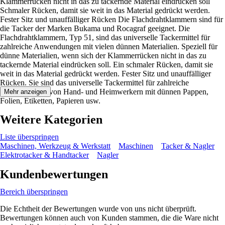
Klammerrücken nicht in das zu tackernde Material eindrücken soll
Schmaler Rücken, damit sie weit in das Material gedrückt werden.
Fester Sitz und unauffälliger Rücken Die Flachdrahtklammern sind für
die Tacker der Marken Bukama und Rocagraf geeignet. Die
Flachdrahtklammern, Typ 51, sind das universelle Tackermittel für
zahlreiche Anwendungen mit vielen dünnen Materialien. Speziell für
dünne Materialien, wenn sich der Klammerrücken nicht in das zu
tackernde Material eindrücken soll. Ein schmaler Rücken, damit sie
weit in das Material gedrückt werden. Fester Sitz und unauffälliger
Rücken. Sie sind das universelle Tackermittel für zahlreiche
Anwendungen von Hand- und Heimwerkern mit dünnen Pappen,
Mehr anzeigen
Folien, Etiketten, Papieren usw.
Weitere Kategorien
Liste überspringen
Maschinen, Werkzeug & Werkstatt
Maschinen
Tacker & Nagler
Elektrotacker & Handtacker
Nagler
Kundenbewertungen
Bereich überspringen
Die Echtheit der Bewertungen wurde von uns nicht überprüft.
Bewertungen können auch von Kunden stammen, die die Ware nicht