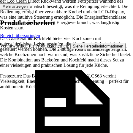
der Eco Clean Direct Rückwand werden Fettspritzer während des
Zubereitens automatisch beseitigt, was die Reinigung erleichtert. Die
Mehr anzeigen
Bedienung erfolgt über versenkbare Knebel und ein LCD-Display,
was eine intuitive Steuerung ermöglicht. Die Energieeffizienzklasse
Produktsicherheit
A+ sorgt für einen sparsamen Energieverbrauch, was langfristig
Kosten spart.
Bereich überspringen
Das Glaskeramik-Kochfeld bietet vier Kochzonen mit
unterschiedlichen Leistungsstufen, die über Touch Select einfach
Verantwortlich für Produktsicherheit:
.
Siehe Herstellerinformationen
gesteuert werden können. Die 2-stufige Restwärmeanzeige zeigt an,
welche Kochzonen noch warm sind, was zusätzliche Sicherheit bietet.
Die Kombination aus Backofen und Kochfeld macht dieses Set zu
einer vielseitigen und praktischen Lösung für jede Küche.
Festgezurrt: Das Backofenset BOSCH HBD631CS63 vereint
Vielseitigkeit, Energieeffizienz und einfache Bedienung – perfekt für
ambitionierte Köche.