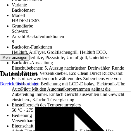
Variante
Backofenset
Modell
HBD631CS63
Grundfarbe
Schwarz
Anzahl Backofenfunktionen
8
Backofen-Funktionen
Heißluft, AirFryer, Großflächengrill, Heißluft ECO,
Ober-/Unterhitze, Pizzastufe, Umluftgrill, Unterhitze
Mehr anzeigen
Backofen-Ausstattung
Einschubebenen: 5, Auszug nachrüstbar, Drehwähler, Runde
Datenblätter
Bedienknebel, Versenkknebel, Eco Clean Direct Rückwand:
Fettspritzer werden noch während des Zubereitens wie von
Bereich überspringen
selbst beseitigt, Bedienung mit LCD-Display, Elektronik-Uhr,
AutoPilot: Mit den Automatikprogrammen gelingt die
Zubereitung immer. Einfach Gericht auswählen und Gewicht
einstellen., 3-fache Türverglasung
Einstellbereich des Temperaturreglers
50 °C - 275 °C
Bedienung
Versenkbarer Knebel
Eigenschaft