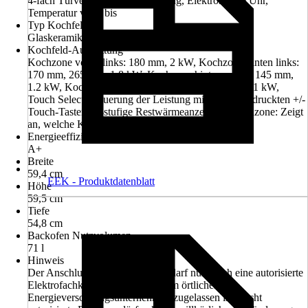
4-fach Türverglasung, Beleuchtung, Elektronische Uhr,
Temperatur von / bis
Typ Kochfeld
Glaskeramik
Kochfeld-Ausstattung
Kochzone vorne links: 180 mm, 2 kW, Kochzone hinten links:
170 mm, 265 mm, 1.8 kW, Kochzone hinten rechts: 145 mm,
1.2 kW, Kochzone vorne rechts: 145 mm, 210 mm, 1 kW,
Touch Select: Steuerung der Leistung mit den aufgedruckten +/-
Touch-Tasten., 2-stufige Restwärmeanzeige je Kochzone: Zeigt
an, welche Kochzonen noch heiß oder warm sind.
Energieeffizienzklasse
A+
Breite
59,4 cm
EEK - Produktdatenblatt
Höhe
59,5 cm
Tiefe
54,8 cm
Backofen Nutzvolumen
71 l
Hinweis
Der Anschluss an das Stromnetz darf nur durch eine autorisierte
Elektrofachkraft erfolgen, die beim örtlichen
Energieversorgungsunternehmen zugelassen ist. Nicht