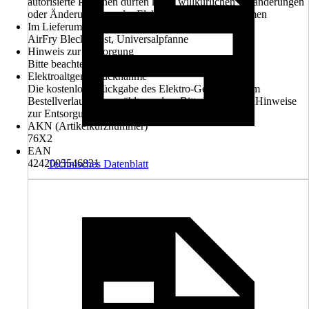
autorisierte Personen dürfen keine willkürlichen Veränderungen
oder Änderungen an der Elektroinstallation vornehmen
Im Lieferumfang enthalten
AirFry Blech, Rost, Universalpfanne
Hinweis zur Entsorgung
Bitte beachte die Hinweise zur Entsorgung
Elektroaltgerät-Rücknahme
Die kostenlose Rückgabe des Elektro-Geräts kann im
Bestellverlauf ausgewählt werden. Bitte beachte die Hinweise
zur Entsorgung.
AKN (Artikelkurznummer)
76X2
EAN
4242005546831
Technisches Datenblatt