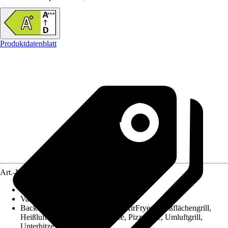
Produktdatenblatt
Art.-Nr.
12604507
Backofen Nutzvolumen
:
71 l
Variante
:
Backofenset
Backofen-Funktionen
:
Heißluft, AirFryer, Großflächengrill,
Heißluft ECO, Ober-/Unterhitze, Pizzastufe, Umluftgrill,
Unterhitze