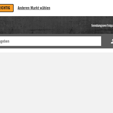
RICHTIG
Anderen Markt wählen
Sendungsverfolg