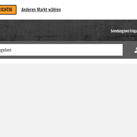
RICHTIG
Anderen Markt wählen
Sendungsverfolg