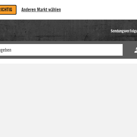
RICHTIG
Anderen Markt wählen
Sendungsverfolg