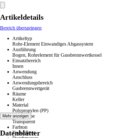
Artikeldetails
Bereich überspringen
Artikeltyp
Rohr-Element Einwandiges Abgassystem
Ausführung
Bogen, Rohrelement für Gassbrennwertkessel
Einsatzbereich
Innen
Anwendung
Anschluss
Anwendungsbereich
Gasbrennwertgerät
Räume
Keller
Material
Polypropylen (PP)
Grundfarbe
Mehr anzeigen
Transparent
Farbton
Datenblätter
Transparent