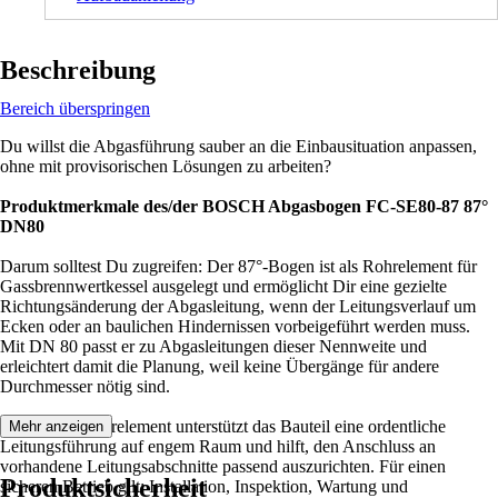
Beschreibung
Bereich überspringen
Du willst die Abgasführung sauber an die Einbausituation anpassen,
ohne mit provisorischen Lösungen zu arbeiten?
Produktmerkmale des/der BOSCH Abgasbogen FC-SE80-87 87°
DN80
Darum solltest Du zugreifen: Der 87°-Bogen ist als Rohrelement für
Gassbrennwertkessel ausgelegt und ermöglicht Dir eine gezielte
Richtungsänderung der Abgasleitung, wenn der Leitungsverlauf um
Ecken oder an baulichen Hindernissen vorbeigeführt werden muss.
Mit DN 80 passt er zu Abgasleitungen dieser Nennweite und
erleichtert damit die Planung, weil keine Übergänge für andere
Durchmesser nötig sind.
Als Bogen-Rohrelement unterstützt das Bauteil eine ordentliche
Mehr anzeigen
Leitungsführung auf engem Raum und hilft, den Anschluss an
vorhandene Leitungsabschnitte passend auszurichten. Für einen
Produktsicherheit
sicheren Betrieb gilt: Installation, Inspektion, Wartung und