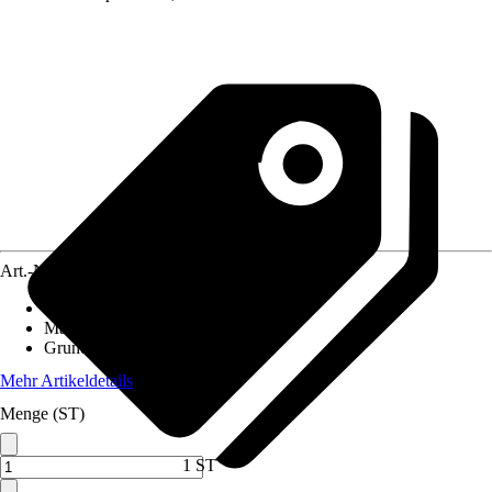
Art.-Nr.
12734641
Einsatzbereich
:
Innen
Material
:
Polypropylen (PP)
Grundfarbe
:
Transparent
Mehr Artikeldetails
Menge (ST)
1 ST