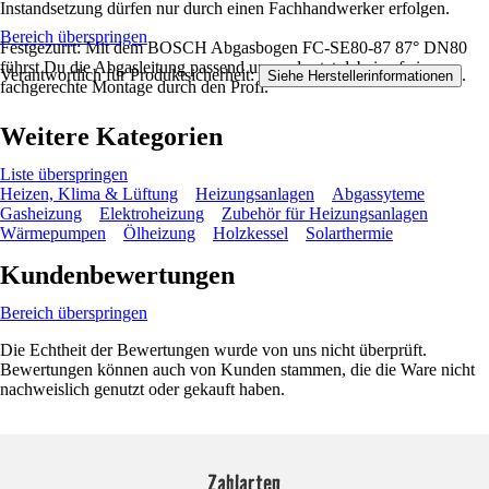
Instandsetzung dürfen nur durch einen Fachhandwerker erfolgen.
Bereich überspringen
Festgezurrt: Mit dem BOSCH Abgasbogen FC-SE80-87 87° DN80
führst Du die Abgasleitung passend um und setzt dabei auf eine
Verantwortlich für Produktsicherheit:
.
Siehe Herstellerinformationen
fachgerechte Montage durch den Profi.
Weitere Kategorien
Liste überspringen
Heizen, Klima & Lüftung
Heizungsanlagen
Abgassyteme
Gasheizung
Elektroheizung
Zubehör für Heizungsanlagen
Wärmepumpen
Ölheizung
Holzkessel
Solarthermie
Kundenbewertungen
Bereich überspringen
Die Echtheit der Bewertungen wurde von uns nicht überprüft.
Bewertungen können auch von Kunden stammen, die die Ware nicht
nachweislich genutzt oder gekauft haben.
Zahlarten