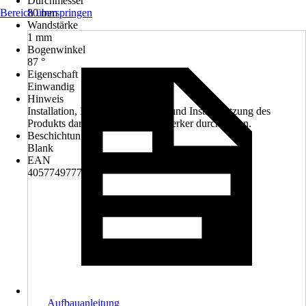
Durchmesser
Bereich überspringen
80 mm
Wandstärke
1 mm
Bogenwinkel
87 °
Eigenschaft
Einwandig
Hinweis
Installation, Inspektion, Wartung und Instandsetzung des
Produkts darf nur ein Fachhandwerker durchführen.
Beschichtung
Blank
EAN
4057749777621
Aufbauanleitung