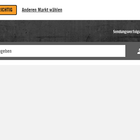
RICHTIG
Anderen Markt wählen
Sendungsverfolg