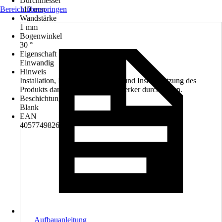
Durchmesser
Bereich überspringen
110 mm
Wandstärke
1 mm
Bogenwinkel
30 °
Eigenschaft
Einwandig
Hinweis
Installation, Inspektion, Wartung und Instandsetzung des
Produkts darf nur ein Fachhandwerker durchführen.
Beschichtung
Blank
EAN
4057749826718
Aufbauanleitung