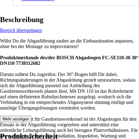
Beschreibung
Bereich überspringen
Willst Du die Abgasführung sauber an die Einbausituation anpassen,
ohne bei der Montage zu improvisieren?
Produktmerkmale des/der BOSCH Abgasbogen FC-SE110-30 30°
DN110 7738112682
Darum solltest Du zugreifen: Der 30°-Bogen hilft Dir dabei,
Richtungsänderungen in der Abgasleitung gezielt umzusetzen, sodass
sich die Abgasführung passend zur Aufstellung des
Gassbrennwertkessels planen lässt. Mit DN 110 ist das Rohrelement
auf einen definierten Rohrdurchmesser ausgelegt, wodurch sich die
Verbindung in ein entsprechendes Abgassystem stimmig einfügt und
unnötige Übergangslösungen vermieden werden.
Als Rohrelement für Gassbrennwertkessel ist der Abgasbogen für den
Mehr anzeigen
Einsatz in der Abgasführung vorgesehen und unterstützt eine
ordentliche Leitungsführung auch bei beengten Platzverhältnissen. Für
Produktsicherheit
einen sicheren Betrieb gilt: Installation, Inspektion, Wartung und