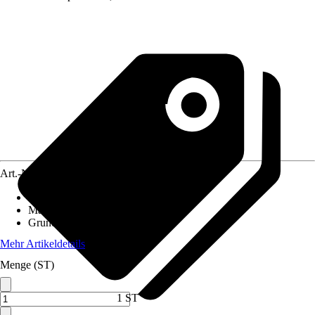
Art.-Nr.
12734635
Einsatzbereich
:
Innen
Material
:
Polypropylen (PP)
Grundfarbe
:
Transparent
Mehr Artikeldetails
Menge (ST)
1 ST