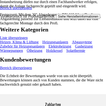
Instandsetzung dürfen nur durch einen Fachhandwerker erfolgen,
damit die Anlage fachgerecht geprüft und eingestellt wird.
Bereich überspringen
Festgezurrt: Mit dem 30°-Abgasbogen in DN 110 führst Du die
Verantwortlich für Produktsicherheit:
.
Siehe Herstellerinformationen
Abgasleitung passend zur Einbausituation und setzt dabei auf eine
fachgerechte Montage durch den Profi.
Weitere Kategorien
Liste überspringen
Heizen, Klima & Lüftung
Heizungsanlagen
Abgassyteme
Zubehör für Heizungsanlagen
Elektroheizung
Gasheizung
Wärmepumpen
Ölheizung
Holzkessel
Solarthermie
Kundenbewertungen
Bereich überspringen
Die Echtheit der Bewertungen wurde von uns nicht überprüft.
Bewertungen können auch von Kunden stammen, die die Ware nicht
nachweislich genutzt oder gekauft haben.
Zahlarten