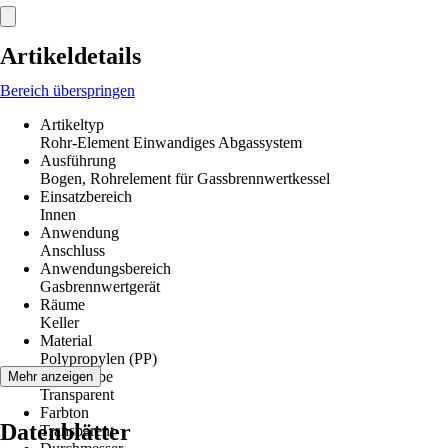
Artikeldetails
Bereich überspringen
Artikeltyp
Rohr-Element Einwandiges Abgassystem
Ausführung
Bogen, Rohrelement für Gassbrennwertkessel
Einsatzbereich
Innen
Anwendung
Anschluss
Anwendungsbereich
Gasbrennwertgerät
Räume
Keller
Material
Polypropylen (PP)
Grundfarbe
Mehr anzeigen
Transparent
Farbton
Datenblätter
Transparent