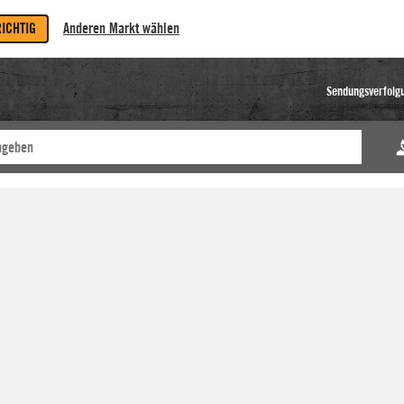
RICHTIG
Anderen Markt wählen
Sendungsverfolg