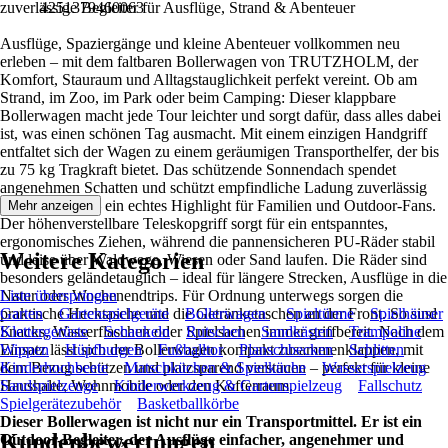
zuverlässige Begleiter für Ausflüge, Strand & Abenteuer
4251379460063
Ausflüge, Spaziergänge und kleine Abenteuer vollkommen neu
erleben – mit dem faltbaren Bollerwagen von TRUTZHOLM, der
Komfort, Stauraum und Alltagstauglichkeit perfekt vereint. Ob am
Strand, im Zoo, im Park oder beim Camping: Dieser klappbare
Bollerwagen macht jede Tour leichter und sorgt dafür, dass alles dabei
ist, was einen schönen Tag ausmacht. Mit einem einzigen Handgriff
entfaltet sich der Wagen zu einem geräumigen Transporthelfer, der bis
zu 75 kg Tragkraft bietet. Das schützende Sonnendach spendet
angenehmen Schatten und schützt empfindliche Ladung zuverlässig
vor der Sonne – ein echtes Highlight für Familien und Outdoor-Fans.
Mehr anzeigen
Der höhenverstellbare Teleskopgriff sorgt für ein entspanntes,
ergonomisches Ziehen, während die pannensicheren PU-Räder stabil
Weitere Kategorien
und leise über Waldwege, Wiesen oder Sand laufen. Die Räder sind
besonders geländetauglich – ideal für längere Strecken, Ausflüge in die
Natur oder Wochenendtrips. Für Ordnung unterwegs sorgen die
Liste überspringen
praktische Hecktasche und die Getränketaschen an der Front. So sind
Garten
Gartenspielgeräte
Bollerwagen
Spieltürme
Spielhäuser
Snacks, Wasserflaschen oder Spielsachen immer griffbereit. Nach dem
Klettergerüste
Schaukeln
Rutschen
Sandkästen
Trampoline
Einsatz lässt sich der Bollerwagen kompakt zusammenklappen, mit
Wippen
Hüpfburgen
Fußballtor
Planschbecken
Schlitten
dem Bezug schützen und platzsparend verstauen – perfekt für kleine
Kinderhochbeete
Matschküchen & Spielküche
Wasserspielzeug
Haushalte, Wohnmobile oder den Kofferraum.
Sandspielzeuge
Kinderwerkzeug & Gartenspielzeug
Fallschutz
Spielgerätezubehör
Basketballkörbe
Dieser Bollerwagen ist nicht nur ein Transportmittel. Er ist ein
Kundenbewertungen
Outdoor-Begleiter, der Ausflüge einfacher, angenehmer und