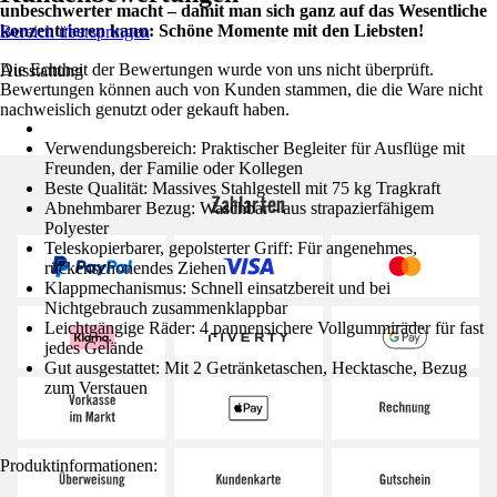
unbeschwerter macht – damit man sich ganz auf das Wesentliche
konzentrieren kann: Schöne Momente mit den Liebsten!
Bereich überspringen
Die Echtheit der Bewertungen wurde von uns nicht überprüft.
Ausstattung
Bewertungen können auch von Kunden stammen, die die Ware nicht
nachweislich genutzt oder gekauft haben.
Verwendungsbereich: Praktischer Begleiter für Ausflüge mit
Freunden, der Familie oder Kollegen
Beste Qualität: Massives Stahlgestell mit 75 kg Tragkraft
Zahlarten
Abnehmbarer Bezug: Waschbar - aus strapazierfähigem
Polyester
Teleskopierbarer, gepolsterter Griff: Für angenehmes,
rückenschonendes Ziehen
Klappmechanismus: Schnell einsatzbereit und bei
Nichtgebrauch zusammenklappbar
Leichtgängige Räder: 4 pannensichere Vollgummiräder für fast
jedes Gelände
Gut ausgestattet: Mit 2 Getränketaschen, Hecktasche, Bezug
zum Verstauen
Produktinformationen: