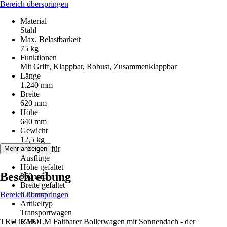
Bereich überspringen
Material
Stahl
Max. Belastbarkeit
75 kg
Funktionen
Mit Griff, Klappbar, Robust, Zusammenklappbar
Länge
1.240 mm
Breite
620 mm
Höhe
640 mm
Gewicht
12,5 kg
Geeignet für
Mehr anzeigen
Ausflüge
Höhe gefaltet
Beschreibung
860 mm
Breite gefaltet
Bereich überspringen
620 mm
Artikeltyp
Transportwagen
TRUTZHOLM Faltbarer Bollerwagen mit Sonnendach - der
EAN