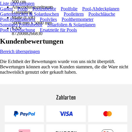
500 cm
Liste überspringen
Anwendungszeitraum
Garten
Pools
Poolzubehör
Poolfolie
Pool-Abdeckplanen
Ganzjährig
Gartenduschen & Solarduschen
Poolleitern
Poolschläuche
Maße (LxB)
Pool-Reparatursets
Poolvlies
Poolthermometer
5000 mm x 5000 mm
Sonstiges Poolzubehör
Solarfolien & Solarplanen
EAN
Pool Überdachung
Ersatzteile für Pools
8720088266830
Kundenbewertungen
Bereich überspringen
Die Echtheit der Bewertungen wurde von uns nicht überprüft.
Bewertungen können auch von Kunden stammen, die die Ware nicht
nachweislich genutzt oder gekauft haben.
Zahlarten