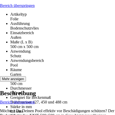
Bereich überspringen
Artikeltyp
Folie
Ausführung
Bodenschutzvlies
Einsatzbereich
Außen
Maße (L x B)
500 cm x 500 cm
Anwendung
Schutz
Anwendungsbereich
Pool
Räume
Garten
Länge
Mehr anzeigen
500 cm
Durchmesser
Beschreibung
500 cm
Geeignet für Beckenmaß
Bereich überspringen
Durchmesser 427, 450 und 488 cm
Stärke in mm
Möchtest Du Deinen Pool effektiv vor Beschädigungen schützen? Der
0,3 mm