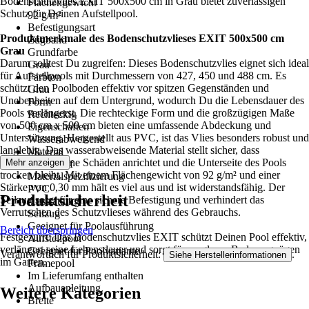
Bodenschutzvlies EXIT 500x500 cm in Grau bietet zuverlässigen
Flächengewicht
Schutz für Deinen Aufstellpool.
92 g/m²
Befestigungsart
Produktmerkmale des Bodenschutzvlieses EXIT 500x500 cm
Zugband
Grau
Grundfarbe
Darum solltest Du zugreifen: Dieses Bodenschutzvlies eignet sich ideal
Grau
für Aufstellpools mit Durchmessern von 427, 450 und 488 cm. Es
Farbton
schützt den Poolboden effektiv vor spitzen Gegenständen und
Grau
Unebenheiten auf dem Untergrund, wodurch Du die Lebensdauer des
Form
Pools verlängerst. Die rechteckige Form und die großzügigen Maße
Rechteckig
von 500 cm x 500 cm bieten eine umfassende Abdeckung und
Eigenschaften
Unterstützung. Hergestellt aus PVC, ist das Vlies besonders robust und
Wasserabweisend
langlebig. Das wasserabweisende Material stellt sicher, dass
Material
Feuchtigkeit keine Schäden anrichtet und die Unterseite des Pools
Mehr anzeigen
Kunststoff
trocken bleibt. Mit einem Flächengewicht von 92 g/m² und einer
Materialspezifizierung
Stärke von 0,30 mm hält es viel aus und ist widerstandsfähig. Der
PVC
Produktsicherheit
Seilzug sorgt für eine sichere Befestigung und verhindert das
Ausstattung
Verrutschen des Schutzvlieses während des Gebrauchs.
Seilzug
Geeignet für Poolausführung
Bereich überspringen
Festgezurrt: Das Bodenschutzvlies EXIT schützt Deinen Pool effektiv,
Aufstellpool
verlängert seine Lebensdauer und sorgt für sorgloses Badevergnügen
Geeignet für Poolvariante
Verantwortlich für Produktsicherheit:
.
Siehe Herstellerinformationen
im Garten.
Framepool
Im Lieferumfang enthalten
Aufbauanleitung
Weitere Kategorien
Breite