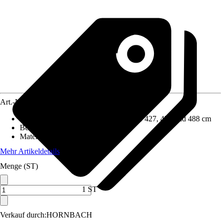
Art.-Nr.
10404543
Geeignet für Beckenmaß
:
Durchmesser 427, 450 und 488 cm
Befestigungsart
:
Zugband
Material
:
Kunststoff
Mehr Artikeldetails
Menge (ST)
1 ST
Verkauf durch:
HORNBACH