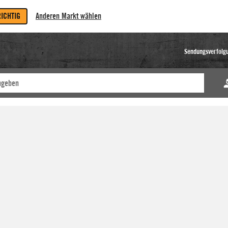
RICHTIG
Anderen Markt wählen
Sendungsverfolg