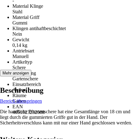
-
Material Klinge
Stahl
Material Griff
Gummi
Klingen antihaftbeschichtet
Nein
Gewicht
0,14 kg
Antriebsart
Manuell
Artikeltyp
Schere
Ausführung
Mehr anzeigen
Gartenschere
Einsatzbereich
Beschreibung
Außen
Räume
Bereich überspringen
Garten
EAN
Die handliche Blumenschere hat eine Gesamtlänge von 18 cm und
4051623232688
liegt durch die gummierten Griffe gut in der Hand. Der
Sicherheitsverschluss kann mit nur einer Hand geschlossen werden.