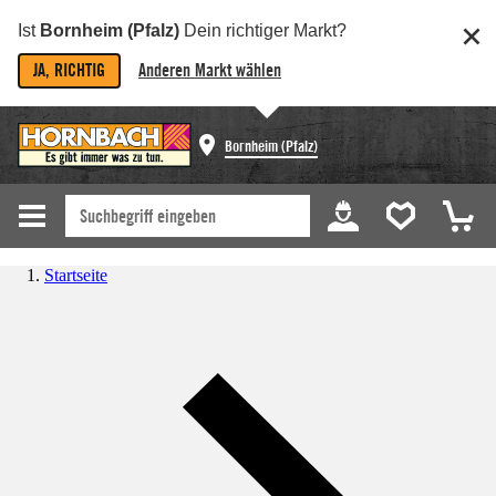
Ist
Bornheim (Pfalz)
Dein richtiger Markt?
JA, RICHTIG
Anderen Markt wählen
Bornheim (Pfalz)
Startseite