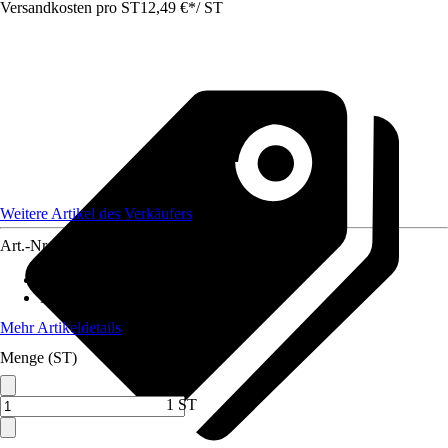
Versandkosten pro ST
12,49 €
*
/
ST
Weitere Artikel des Verkäufers
Art.-Nr.
12578638
Schneidsystem
:
-
Material Klinge
:
Stahl
Mehr Artikeldetails
Menge (ST)
1 ST