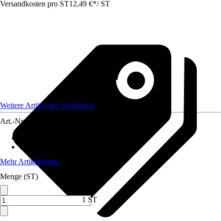
Versandkosten pro ST
12,49 €
*
/
ST
Weitere Artikel des Verkäufers
Art.-Nr.
12578639
Schneidsystem
:
-
Material Klinge
:
Stahl
Mehr Artikeldetails
Menge (ST)
1 ST