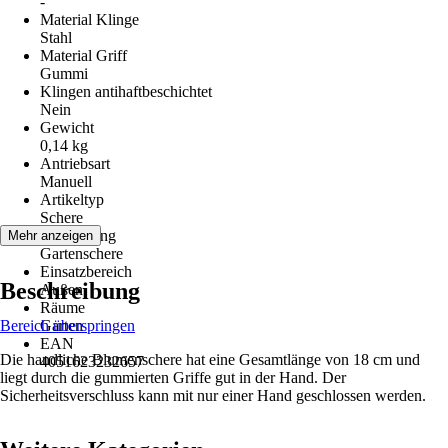
-
Material Klinge
Stahl
Material Griff
Gummi
Klingen antihaftbeschichtet
Nein
Gewicht
0,14 kg
Antriebsart
Manuell
Artikeltyp
Schere
Ausführung
Mehr anzeigen
Gartenschere
Einsatzbereich
Beschreibung
Außen
Räume
Bereich überspringen
Garten
EAN
Die handliche Blumenschere hat eine Gesamtlänge von 18 cm und
4051623232657
liegt durch die gummierten Griffe gut in der Hand. Der
Sicherheitsverschluss kann mit nur einer Hand geschlossen werden.