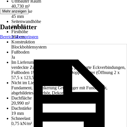
Umbauter Raum
40,730 m³
Wandstärke
Mehr anzeigen
45 mm
Seitenwandhöhe
Datenblätter
202 cm
Firsthöhe
Bereich überspringen
264 cm
Konstruktion
Blockbohlensystem
Fußboden
Ja
Im Lieferumfang enthalten
verdeckte Zuganker-Konstruktion, profilierte Eckverbindungen,
Fußboden 19 mm, 1 Dreh-Kipp-Doppelfenster (Öffnung 2 x
57,5 x 123,5 cm)
Nicht im Lieferumfang enthalten
Fundament, Verankerung Grundlager mit Fundament,
abgebildetes Zubehör, Dekoration
Dachfläche
20,990 m²
Dachstärke
19 mm
Schneelast
0,75 kN/m²