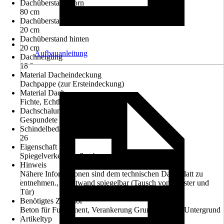
Dachüberstand vorn
80 cm
Dachüberstand seitlich
20 cm
Dachüberstand hinten
20 cm
Aufbauanleitung
Dachneigung
18 °
Material Dacheindeckung
Dachpappe (zur Ersteindeckung)
Material Dach
Fichte, Echtholz
Dachschalung
Gespundete Bretter
Schindelbedarf in m²
26
Eigenschaft
Spiegelverkehrt aufbaubar
Hinweis
Nähere Informationen sind dem technischen Datenblatt zu
entnehmen., Frontwand spiegelbar (Tausch von Fenster und
Tür)
Benötigtes Zubehör
Beton für Fundament, Verankerung Grundlager mit Untergrund
Artikeltyp