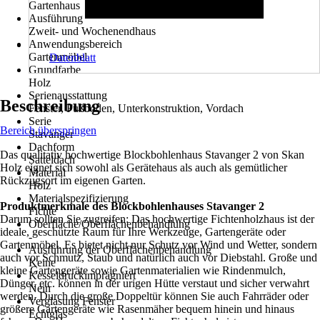
Gartenhaus
Ausführung
Zweit- und Wochenendhaus
Anwendungsbereich
Gartenmöbel
Datenblatt
Grundfarbe
Holz
Serienausstattung
Beschreibung
Fenster, Fußboden, Unterkonstruktion, Vordach
Serie
Bereich überspringen
Stavanger
Dachform
Das qualitativ hochwertige Blockbohlenhaus Stavanger 2 von Skan
Satteldach
Holz eignet sich sowohl als Gerätehaus als auch als gemütlicher
Material
Rückzugsort im eigenen Garten.
Holz
Materialspezifizierung
Produktmerkmale des Blockbohlenhauses Stavanger 2
Fichte
Darum sollten Sie zugreifen: Das hochwertige Fichtenholzhaus ist der
Oberfläche/Oberflächenbehandlung
ideale, geschützte Raum für Ihre Werkzeuge, Gartengeräte oder
-
Gartenmöbel. Es bietet nicht nur Schutz vor Wind und Wetter, sondern
Ausführung der Oberflächenbehandlung
auch vor Schmutz, Staub und natürlich auch vor Diebstahl. Große und
Keine
kleine Gartengeräte sowie Gartenmaterialien wie Rindenmulch,
Kesseldruckimprägniert
Dünger, etc. können in der urigen Hütte verstaut und sicher verwahrt
Nein
werden. Durch die große Doppeltür können Sie auch Fahrräder oder
Verglasung Fenster
größere Gartengeräte wie Rasenmäher bequem hinein und hinaus
Echtglas