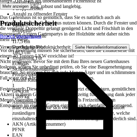
fahren. Das Haus aus unbehandeltem Fichtenholz ist
Anzahl Fenster
witterungsbeständig, robust und langlebig.
Mehr anzeigen
1 Doppelfenster
Anzahl zu öffnender Fenster
Das Gartenhaus ist so gemütlich, dass Sie es natürlich auch als
1
Produktsicherheit
Freizeithaus statt als Gerätehaus nutzen können. Durch die Fenster und
Türart
die verglaste Doppeltür gelangt genügend Licht und Frischluft in den
Doppeltür
Innenraum. Urigen Gartenpartys in der Holzhütte steht daher nichts
Durchgangsbreite
Bereich überspringen
mehr im Wege.
117,5 cm
Verantwortlich für Produktsicherheit:
.
Durchgangshöhe
Siehe Herstellerinformationen
Vor der Bestellung müssen Sie sicherstellen, dass die Entladestelle mit
186,5 cm
einem 40 Tonnen-LKW erreichbar ist!
Verglasung Tür
Nicht vergessen: Bevor Sie mit dem Bau Ihres neuen Gartenhauses
Echtglas
loslegen, sollten Sie unbedingt prüfen, ob Sie eine Baugenehmigung
Sicherheitsausstattung
brauchen. So ersparen Sie sich jede Menge Ärger und im schlimmsten
Profilzylinderschloss
Fall sogar den Abriss des fertig erstellten Hauses.
Anzahl Räume
1
Festgenagelt: Dieses Blockbohlenhaus setzt einen urigen, gemütlichen
Gewicht
Akzent in Ihrem Garten und sorgt gleichzeitig für Ordnung dank jeder
1.189 kg
Menge Stauraum für Gartenutensilien. Als Freizeithaus zum
Aufbauhinweis
Entspannen im eigenen Garten eignet es sich ebenfalls hervorragend.
Bitte erkundigen Sie sich vorab bei dem für den Einbauort
zuständigen Bauamt oder der zuständigen Gemeinde, welche
einzuhaltenden bautechnischen Anforderungen erforderlich sind.
AKN (Artikelkurznummer)
PFNR
EAN