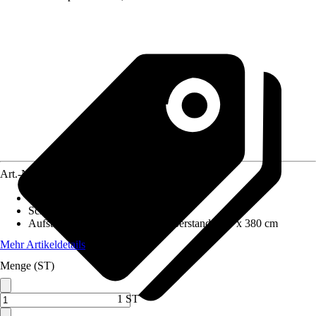
Art.-Nr.
5601554
Wandstärke
:
45 mm
Schneelast
:
0,75 kN/m²
Aufstellmaße B x T ohne Dachüberstand
:
380 x 380 cm
Mehr Artikeldetails
Menge (ST)
1 ST