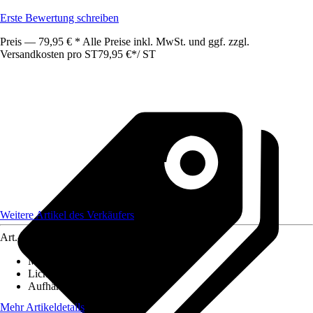
Erste Bewertung schreiben
Preis — 79,95 € * Alle Preise inkl. MwSt. und ggf. zzgl.
Versandkosten pro ST
79,95 €
*
/
ST
Weitere Artikel des Verkäufers
Art.-Nr.
12589869
Maße (BxH)
:
130x300
Lichtdurchlässigkeit
:
Blickdicht
Aufhängungsart
:
Schlaufen
Mehr Artikeldetails