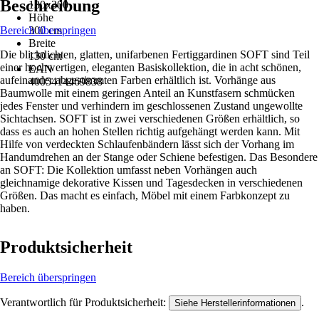
Beschreibung
130x300
Höhe
Bereich überspringen
300 cm
Breite
Die blickdichten, glatten, unifarbenen Fertiggardinen SOFT sind Teil
130 cm
einer hochwertigen, eleganten Basiskollektion, die in acht schönen,
EAN
aufeinander abgestimmten Farben erhältlich ist. Vorhänge aus
4005414469838
Baumwolle mit einem geringen Anteil an Kunstfasern schmücken
jedes Fenster und verhindern im geschlossenen Zustand ungewollte
Sichtachsen. SOFT ist in zwei verschiedenen Größen erhältlich, so
dass es auch an hohen Stellen richtig aufgehängt werden kann. Mit
Hilfe von verdeckten Schlaufenbändern lässt sich der Vorhang im
Handumdrehen an der Stange oder Schiene befestigen. Das Besondere
an SOFT: Die Kollektion umfasst neben Vorhängen auch
gleichnamige dekorative Kissen und Tagesdecken in verschiedenen
Größen. Das macht es einfach, Möbel mit einem Farbkonzept zu
haben.
Produktsicherheit
Bereich überspringen
Verantwortlich für Produktsicherheit:
.
Siehe Herstellerinformationen