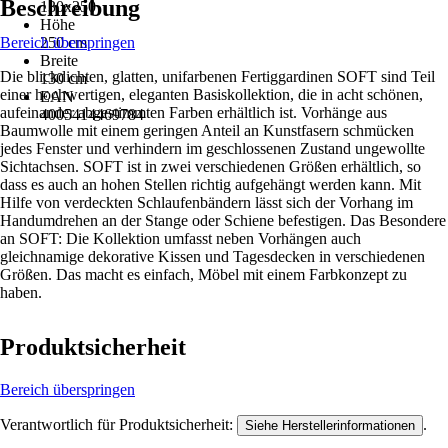
Beschreibung
130x250
Höhe
Bereich überspringen
250 cm
Breite
Die blickdichten, glatten, unifarbenen Fertiggardinen SOFT sind Teil
130 cm
einer hochwertigen, eleganten Basiskollektion, die in acht schönen,
EAN
aufeinander abgestimmten Farben erhältlich ist. Vorhänge aus
4005414469784
Baumwolle mit einem geringen Anteil an Kunstfasern schmücken
jedes Fenster und verhindern im geschlossenen Zustand ungewollte
Sichtachsen. SOFT ist in zwei verschiedenen Größen erhältlich, so
dass es auch an hohen Stellen richtig aufgehängt werden kann. Mit
Hilfe von verdeckten Schlaufenbändern lässt sich der Vorhang im
Handumdrehen an der Stange oder Schiene befestigen. Das Besondere
an SOFT: Die Kollektion umfasst neben Vorhängen auch
gleichnamige dekorative Kissen und Tagesdecken in verschiedenen
Größen. Das macht es einfach, Möbel mit einem Farbkonzept zu
haben.
Produktsicherheit
Bereich überspringen
Verantwortlich für Produktsicherheit:
.
Siehe Herstellerinformationen