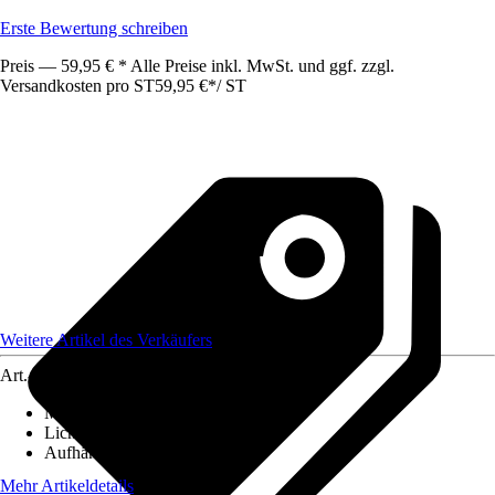
Erste Bewertung schreiben
Preis — 59,95 € * Alle Preise inkl. MwSt. und ggf. zzgl.
Versandkosten pro ST
59,95 €
*
/
ST
Weitere Artikel des Verkäufers
Art.-Nr.
12589832
Maße (BxH)
:
130x250
Lichtdurchlässigkeit
:
Blickdicht
Aufhängungsart
:
Schlaufen
Mehr Artikeldetails