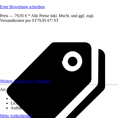
Erste Bewertung schreiben
Preis — 79,95 € * Alle Preise inkl. MwSt. und ggf. zzgl.
Versandkosten pro ST
79,95 €
*
/
ST
Weitere Artikel des Verkäufers
Art.-Nr.
12589837
Maße (BxH)
:
130x250
Lichtdurchlässigkeit
:
Blickdicht
Aufhängungsart
:
Schlaufen
Mehr Artikeldetails