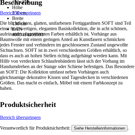
Beschreibung
130x250
Höhe
Bereich überspringen
250 cm
Breite
Die blickdichten, glatten, unifarbenen Fertiggardinen SOFT sind Teil
130 cm
einer hochwertigen, eleganten Basiskollektion, die in acht schönen,
EAN
aufeinander abgestimmten Farben erhältlich ist. Vorhänge aus
4005414469593
Baumwolle mit einem geringen Anteil an Kunstfasern schmücken
jedes Fenster und verhindern im geschlossenen Zustand ungewollte
Sichtachsen. SOFT ist in zwei verschiedenen Größen erhältlich, so
dass es auch an hohen Stellen richtig aufgehängt werden kann. Mit
Hilfe von verdeckten Schlaufenbändern lässt sich der Vorhang im
Handumdrehen an der Stange oder Schiene befestigen. Das Besondere
an SOFT: Die Kollektion umfasst neben Vorhängen auch
gleichnamige dekorative Kissen und Tagesdecken in verschiedenen
Größen. Das macht es einfach, Möbel mit einem Farbkonzept zu
haben.
Produktsicherheit
Bereich überspringen
Verantwortlich für Produktsicherheit:
.
Siehe Herstellerinformationen