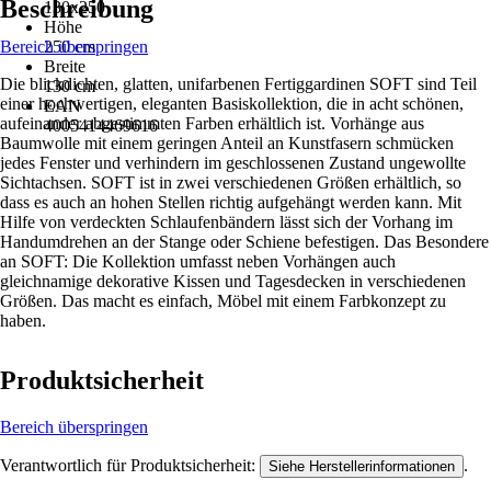
Beschreibung
130x250
Höhe
Bereich überspringen
250 cm
Breite
Die blickdichten, glatten, unifarbenen Fertiggardinen SOFT sind Teil
130 cm
einer hochwertigen, eleganten Basiskollektion, die in acht schönen,
EAN
aufeinander abgestimmten Farben erhältlich ist. Vorhänge aus
4005414469616
Baumwolle mit einem geringen Anteil an Kunstfasern schmücken
jedes Fenster und verhindern im geschlossenen Zustand ungewollte
Sichtachsen. SOFT ist in zwei verschiedenen Größen erhältlich, so
dass es auch an hohen Stellen richtig aufgehängt werden kann. Mit
Hilfe von verdeckten Schlaufenbändern lässt sich der Vorhang im
Handumdrehen an der Stange oder Schiene befestigen. Das Besondere
an SOFT: Die Kollektion umfasst neben Vorhängen auch
gleichnamige dekorative Kissen und Tagesdecken in verschiedenen
Größen. Das macht es einfach, Möbel mit einem Farbkonzept zu
haben.
Produktsicherheit
Bereich überspringen
Verantwortlich für Produktsicherheit:
.
Siehe Herstellerinformationen