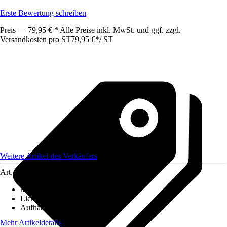
Erste Bewertung schreiben
Preis — 79,95 € * Alle Preise inkl. MwSt. und ggf. zzgl.
Versandkosten pro ST
79,95 €
*
/
ST
Weitere Artikel des Verkäufers
Art.-Nr.
12589845
Maße (BxH)
:
130x250
Lichtdurchlässigkeit
:
Blickdicht
Aufhängungsart
:
Schlaufen
Mehr Artikeldetails