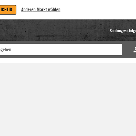
RICHTIG
Anderen Markt wählen
Sendungsverfolg