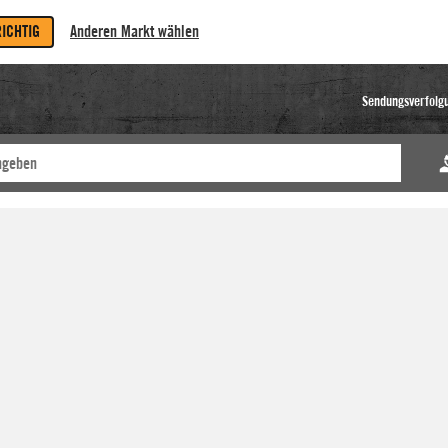
RICHTIG
Anderen Markt wählen
Sendungsverfolg