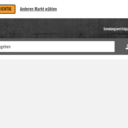
RICHTIG
Anderen Markt wählen
Sendungsverfolg