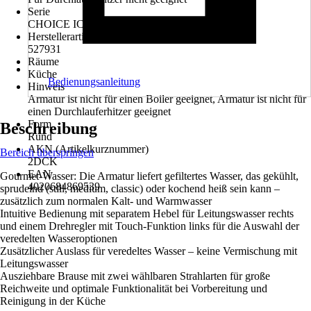
Serie
CHOICE ICONA-C
Herstellerartikelnummer
527931
Räume
Küche
Bedienungsanleitung
Hinweis
Armatur ist nicht für einen Boiler geeignet, Armatur ist nicht für
einen Durchlauferhitzer geeignet
Form
Beschreibung
Rund
AKN (Artikelkurznummer)
Bereich überspringen
2DCK
EAN
Gourmet-Wasser: Die Armatur liefert gefiltertes Wasser, das gekühlt,
4020684869539
sprudelnd (still, medium, classic) oder kochend heiß sein kann –
zusätzlich zum normalen Kalt- und Warmwasser
Intuitive Bedienung mit separatem Hebel für Leitungswasser rechts
und einem Drehregler mit Touch-Funktion links für die Auswahl der
veredelten Wasseroptionen
Zusätzlicher Auslass für veredeltes Wasser – keine Vermischung mit
Leitungswasser
Ausziehbare Brause mit zwei wählbaren Strahlarten für große
Reichweite und optimale Funktionalität bei Vorbereitung und
Reinigung in der Küche