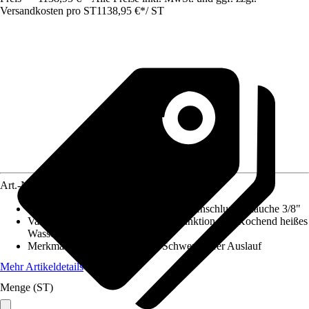
Versandkosten pro ST
1138,95 €
*
/
ST
Art.-Nr.
12711823
Im Lieferumfang enthalten
:
2 flexible Anschlussschläuche 3/8"
Variante
:
Küchenarmatur mit Filterfunktion und Kochend heißes
Wasser, Wasserhahn mit Sprudel
Merkmale
:
Keramikkartusche, Schwenkbarer Auslauf
Mehr Artikeldetails
Menge (ST)