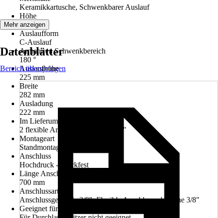
Keramikkartusche, Schwenkbarer Auslauf
Höhe
451 mm
Mehr anzeigen
Auslaufform
C-Auslauf
Datenblätter
Armaturen Schwenkbereich
180 °
Bereich überspringen
Auslaufhöhe
225 mm
Breite
282 mm
Ausladung
222 mm
Im Lieferumfang enthalten
2 flexible Anschlussschläuche 3/8"
Montageart
Standmontage
Anschluss
Hochdruck - druckfest
Länge Anschlussschlauch
700 mm
Anschlussart
Anschlussgewinde 3/8", Flexible Anschlussschläuche 3/8"
Geeignet für
Für Durchlauferhitzer nicht geeignet