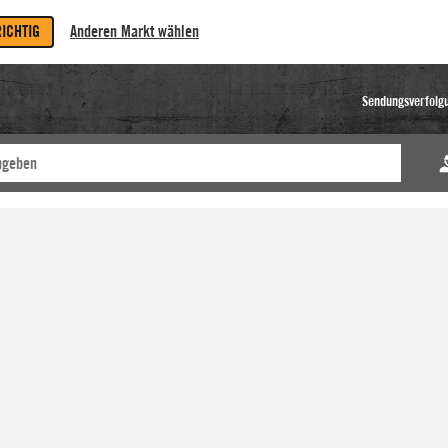
RICHTIG
Anderen Markt wählen
Sendungsverfolg