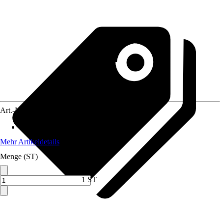
Art.-Nr.
5683315
Anwendungsbereich
:
Mülleimer
Mehr Artikeldetails
Menge (ST)
1 ST