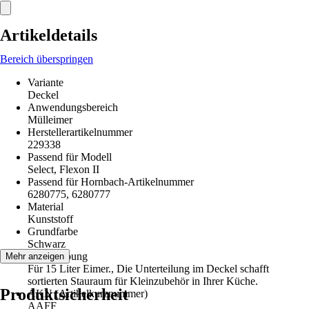
Artikeldetails
Bereich überspringen
Variante
Deckel
Anwendungsbereich
Mülleimer
Herstellerartikelnummer
229338
Passend für Modell
Select, Flexon II
Passend für Hornbach-Artikelnummer
6280775, 6280777
Material
Kunststoff
Grundfarbe
Schwarz
Beschreibung
Mehr anzeigen
Für 15 Liter Eimer., Die Unterteilung im Deckel schafft
sortierten Stauraum für Kleinzubehör in Ihrer Küche.
Produktsicherheit
AKN (Artikelkurznummer)
AAFF